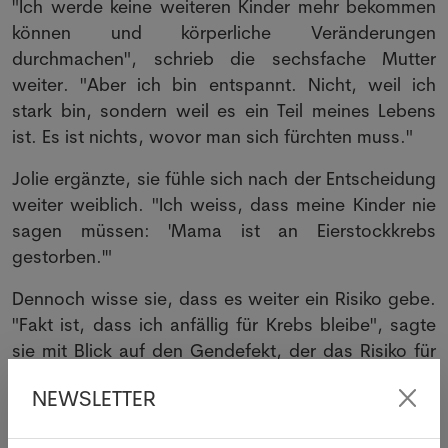
"Ich werde keine weiteren Kinder mehr bekommen
können und körperliche Veränderungen
durchmachen", schrieb die sechsfache Mutter
weiter. "Aber ich bin entspannt. Nicht, weil ich
stark bin, sondern weil es ein Teil meines Lebens
ist. Es ist nichts, wovor man sich fürchten muss."
Jolie ergänzte, sie fühle sich nach der Entscheidung
weiter weiblich. "Ich weiss, dass meine Kinder nie
sagen müssen: 'Mama ist an Eierstockkrebs
gestorben.'"
Dennoch wisse sie, dass es weiter ein Risiko gebe.
"Fakt ist, dass ich anfällig für Krebs bleibe", sagte
sie mit Blick auf den Gendefekt, der das Risiko für
einige wenige Krebsarten erhöht.
NEWSLETTER
Quelle: SDA - 24.03.2015