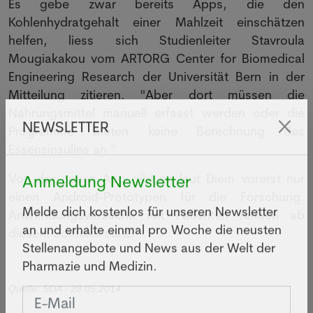
Es gebe zwar bereits Apps, die den
Kohlenhydratgehalt einer Mahlzeit einschätzen
helfen, liess sich Studienleiter Stavroula
Mougiakakou vom ARTORG Center for Biomedical
Engineering Research der Universität Bern in der
Mitteilung zitieren. "Aber dort müssen die
Nahrungsmittel manuell erfasst werden oder die
Programme bieten keine Berechnung des
NEWSLETTER
Essensinsulins an."
Von der neuen App gibt es laut Diem vorerst nur
Anmeldung Newsletter
einen Android-Prototypen für die Forschung.
Anwendungsversuche mit Patienten fänden ab
Melde dich kostenlos für unseren Newsletter
diesem Sommer statt.
an und erhalte einmal pro Woche die neusten
Stellenangebote und News aus der Welt der
Pharmazie und Medizin.
Quelle: SDA - 28.05.2014