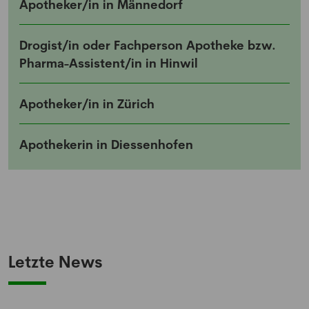
Apotheker/in in Männedorf
Melde dich kostenlos für unseren Newsletter
Drogist/in oder Fachperson Apotheke bzw.
an und erhalte einmal pro Woche die neusten
Pharma-Assistent/in in Hinwil
Stellenangebote und News aus der Welt der
Pharmazie und Medizin.
Apotheker/in in Zürich
Apothekerin in Diessenhofen
Letzte News