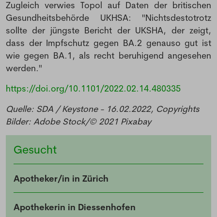
Zugleich verwies Topol auf Daten der britischen
NEWSLETTER
Gesundheitsbehörde UKHSA: "Nichtsdestotrotz
sollte der jüngste Bericht der UKSHA, der zeigt,
dass der Impfschutz gegen BA.2 genauso gut ist
Anmeldung Newsletter
wie gegen BA.1, als recht beruhigend angesehen
werden."
Melde dich kostenlos für unseren Newsletter
an und erhalte einmal pro Woche die neusten
https://doi.org/10.1101/2022.02.14.480335
Stellenangebote und News aus der Welt der
Quelle: SDA / Keystone - 16.02.2022, Copyrights
Pharmazie und Medizin.
Bilder: Adobe Stock/© 2021 Pixabay
Gesucht
Apotheker/in in Zürich
Apothekerin in Diessenhofen