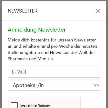
Die US-Westküstenmetropole San Francisco hat
NEWSLETTER
wegen Befürchtungen einer Ausbreitung des
Coronavirus den Notstand ausgerufen. Dies sei ein
"proaktiver" Schritt, teilte die Stadtverwaltung am
Anmeldung Newsletter
Dienstag mit. "Zwar gibt es unter den Einwohnern
von San Francisco noch keine bestätigten Fälle,
Melde dich kostenlos für unseren Newsletter
aber die globale Lage ändert sich rasch und wir
an und erhalte einmal pro Woche die neusten
müssen die Vorsorge verstärken", sagte
Stellenangebote und News aus der Welt der
Bürgermeisterin London Breed.
Pharmazie und Medizin.
Per Notstandserklärung können im Ernstfall rasch
Gelder und andere Hilfsmittel mobilisiert werden. In
Kalifornien wird bei Naturkatastrophen wie
Waldbränden oder Erdbeben oft der Notstand
ausgerufen, um Soforthilfe besser zu koordinieren.
Schulen in Hokkaido geschlossen