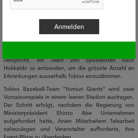
Das Schulamt in Japans nördlicher Präfektur
Hokkaido wird der Nachrichtenagentur Kyodo
zufolge ab Donnerstag alle öffentlichen Grund- und
Mittelschulen für einige Tage schliessen. In der
Region sind bisher 35 mit dem Virus infizierte
Personen bestätigt, darunter Schüler, Lehrer und
Schulbusfahrer. Die japanische Regierung
verspricht, ein Team von Spezialisten nach
Hokkaido zu entsenden, um die grösste Anzahl an
Erkrankungen ausserhalb Tokios einzudämmen.
Tokios Baseball-Team "Yomiuri Giants" wird zwei
Vorsaisonspiele in einem leeren Stadion austragen.
Der Schritt erfolgt, nachdem die Regierung von
Ministerpräsident Shinzo Abe Unternehmen
aufgefordert hatte, ihrem Mitarbeitern Telearbeit
nahezulegen und Veranstalter aufforderte, ihre
Event-Pläne zu überdenken.