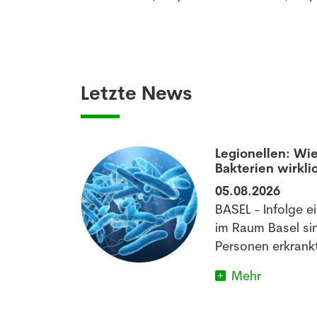
Letzte News
aumatisierten
Legionellen: Wie
Bakterien wirkli
05.08.2026
off könnte
BASEL - Infolge e
matischen
im Raum Basel si
im Schlafen
Personen erkrankt
Mehr