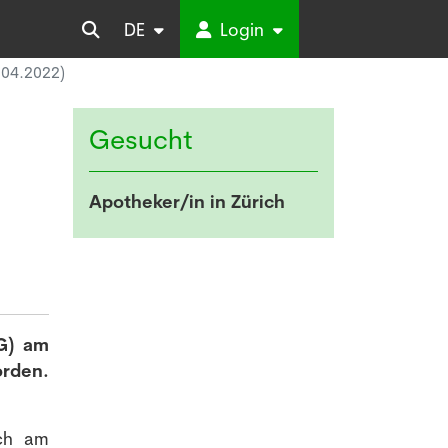
DE
Login
.04.2022)
Gesucht
Apotheker/in in Zürich
AG) am
orden.
ich am