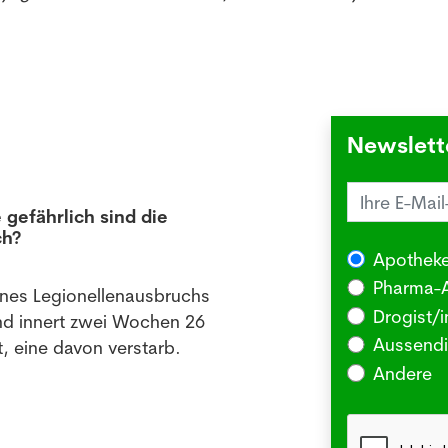
Newslett
 gefährlich sind die
Juck
ch?
die 
Apotheke
03.08
Pharma-A
ines Legionellenausbruchs
BERLI
Drogist/i
nd innert zwei Wochen 26
Somm
Aussendi
, eine davon verstarb.
oder 
Andere
Me