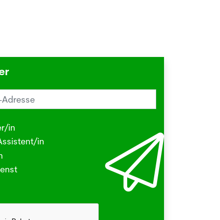
er
reiz im Sommer? Schuld sein könnte
Herbstgrasmilbe
r/in
.2026
ssistent/in
N - Viele kleine Tierchen sind in den
n
ermonaten unterwegs, die stechen
enst
beissen.
hr