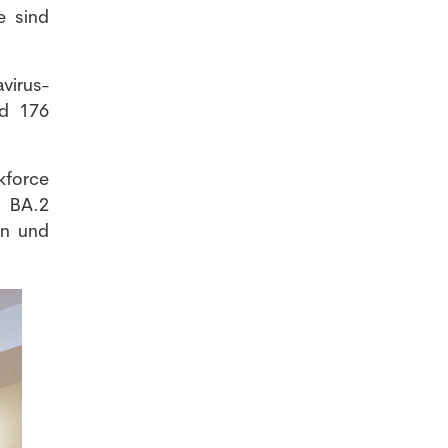
e sind
virus-
nd 176
kforce
p BA.2
en und