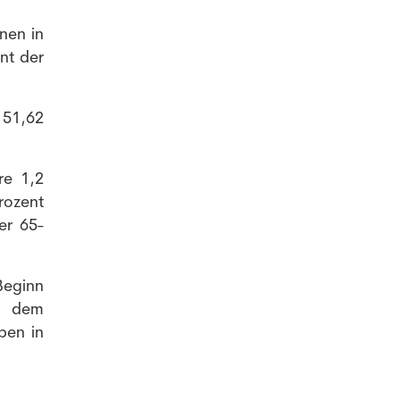
nen in
nt der
151,62
re 1,2
rozent
er 65-
Beginn
it dem
ben in