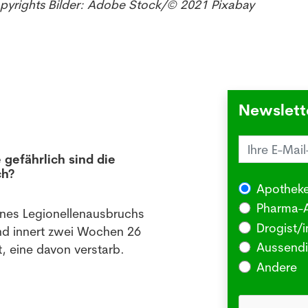
opyrights Bilder: Adobe Stock/© 2021 Pixabay
Newslett
 gefährlich sind die
Juck
ch?
die 
Apotheke
03.08
Pharma-A
ines Legionellenausbruchs
BERLI
Drogist/i
nd innert zwei Wochen 26
Somm
Aussendi
, eine davon verstarb.
oder 
Andere
Me