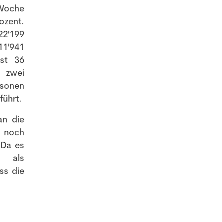
 Woche
ozent.
2'199
11'941
sst 36
s zwei
rsonen
führt.
an die
 noch
 Da es
n als
ss die