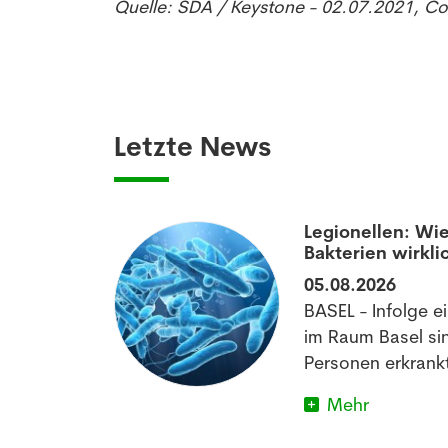
Quelle: SDA / Keystone - 02.07.2021, C
Letzte News
aumatisierten
Legionellen: Wie
Bakterien wirkli
05.08.2026
off könnte
BASEL - Infolge e
matischen
im Raum Basel si
im Schlafen
Personen erkrankt
Mehr