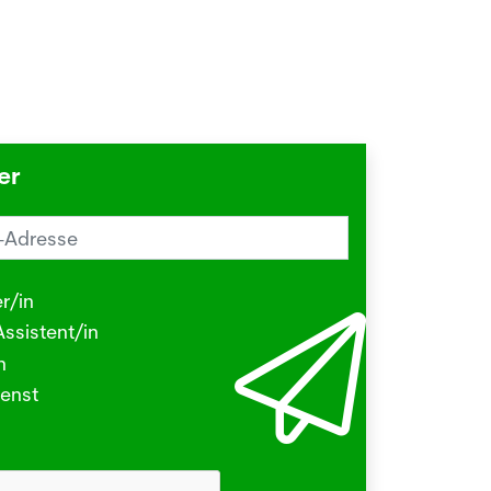
er
reiz im Sommer? Schuld sein könnte
Herbstgrasmilbe
r/in
.2026
ssistent/in
N - Viele kleine Tierchen sind in den
n
ermonaten unterwegs, die stechen
enst
beissen.
hr