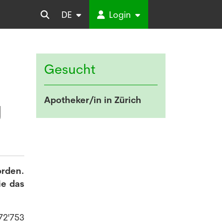
DE
Login
Gesucht
Apotheker/in in Zürich
g
orden.
ie das
72'753