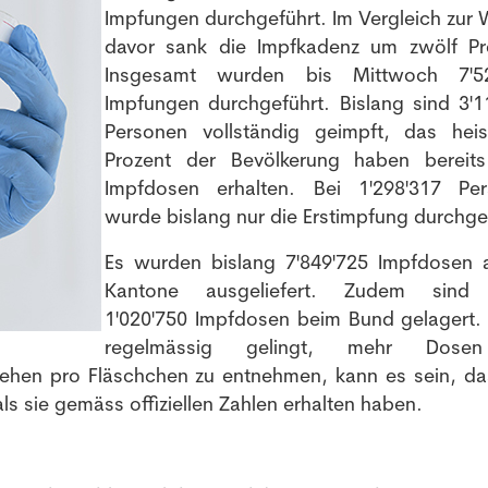
Impfungen durchgeführt. Im Vergleich zur
davor sank die Impfkadenz um zwölf Pr
Insgesamt wurden bis Mittwoch 7'52
Impfungen durchgeführt. Bislang sind 3'1
Personen vollständig geimpft, das hei
Prozent der Bevölkerung haben bereit
Impfdosen erhalten. Bei 1'298'317 Pe
wurde bislang nur die Erstimpfung durchge
Es wurden bislang 7'849'725 Impfdosen 
Kantone ausgeliefert. Zudem sind
1'020'750 Impfdosen beim Bund gelagert.
regelmässig gelingt, mehr Dose
sehen pro Fläschchen zu entnehmen, kann es sein, da
s sie gemäss offiziellen Zahlen erhalten haben.