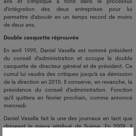
ans et s'implique à fond dans le processus
d'intégration des deux entreprises pour lui
permettre d'aboutir en un temps record de moins
de deux ans.
Double casquette réprouvée
En avril 1999, Daniel Vasella est nommé président
du conseil d'administration et occupe la double
casquette de directeur général et de président. Ce
cumul lui vaudra des critiques jusqu'à sa démission
de la direction en 2010. Il conserve, en revanche, la
présidence du conseil d'administration. Fonction
qu'il quittera en février prochain, comme annoncé
mercredi.
Daniel Vasella fait la une des journaux en tant que
dirigeant le mieux rétribué de Suisse. En 2009, il
touche 20,5 millions de francs, soit 1752 fois de