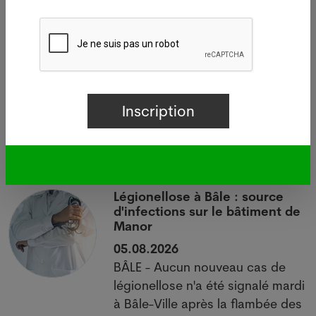
Votre offre d’emploi PUSH ici
Dernières news
i
Légionellose à Bâle : source
d'infections sur le bâtiment de
Manor
05.08.2026
BÂLE - Aucun nouveau cas de
 à
légionellose n'a été signalé mardi
à Bâle-Ville après la flambée des