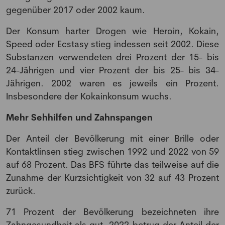
gegenüber 2017 oder 2002 kaum.
Der Konsum harter Drogen wie Heroin, Kokain,
Speed oder Ecstasy stieg indessen seit 2002. Diese
Substanzen verwendeten drei Prozent der 15- bis
24-Jährigen und vier Prozent der bis 25- bis 34-
Jährigen. 2002 waren es jeweils ein Prozent.
Insbesondere der Kokainkonsum wuchs.
NEWSLETTER
Mehr Sehhilfen und Zahnspangen
Der Anteil der Bevölkerung mit einer Brille oder
Anmeldung Newsletter
Kontaktlinsen stieg zwischen 1992 und 2022 von 59
auf 68 Prozent. Das BFS führte das teilweise auf die
Melde dich kostenlos für unseren Newsletter
Zunahme der Kurzsichtigkeit von 32 auf 43 Prozent
an und erhalte einmal pro Woche die neusten
zurück.
Stellenangebote und News aus der Welt der
71 Prozent der Bevölkerung bezeichneten ihre
Pharmazie und Medizin.
Zahngesundheit als gut. 2022 betrug der Anteil der