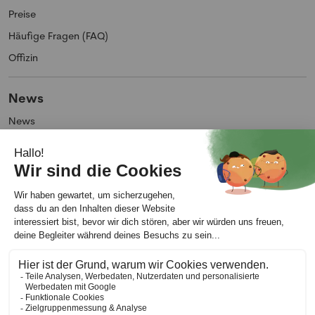
Preise
Häufige Fragen (FAQ)
Offizin
News
News
Blog
Unternehmen
Über uns
Impressum
Kontakt
AGB
Allgemeine Nutzungsbedingungen
Datenschutz
Meine Cookie-Präferenzen ändern