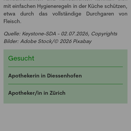
mit einfachen Hygieneregeln in der Küche schützen,
etwa durch das vollständige Durchgaren von
Anmeldung Newsletter
Fleisch.
Melde dich kostenlos für unseren Newsletter
Quelle: Keystone-SDA - 02.07.2026, Copyrights
an und erhalte einmal pro Woche die neusten
Bilder: Adobe Stock/© 2026 Pixabay
Stellenangebote und News aus der Welt der
Pharmazie und Medizin.
Gesucht
Apothekerin in Diessenhofen
Apotheker/in in Zürich