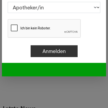
Fieber ist in den letzten Jahrzehnten dramatisch
angestiegen.
Quelle: SDA / Keystone - 23.10.2019, Copyrights
Bilder: Purdue University dans l’Indiana (Etats-Unis)
Gesucht
Apothekerin in Diessenhofen
Apotheker/in in Zürich