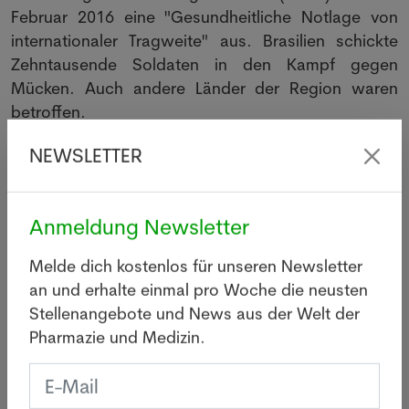
Februar 2016 eine "Gesundheitliche Notlage von
internationaler Tragweite" aus. Brasilien schickte
Zehntausende Soldaten in den Kampf gegen
Mücken. Auch andere Länder der Region waren
betroffen.
Sieben Dengue-Fälle
NEWSLETTER
Die französischen Behörden berichteten am
Mittwoch zudem, dass es seit dem 1. August
Anmeldung Newsletter
sieben Fälle von Dengue im südfranzösischen
Département Alpes-Martimes gegeben habe.
Melde dich kostenlos für unseren Newsletter
Im Verwaltungsbezirk Rhône habe es zudem zwei
an und erhalte einmal pro Woche die neusten
Fälle gegeben, die ebenfalls durch heimische
Stellenangebote und News aus der Welt der
Mücken übertragen wurden. Vereinzelt gab es
Pharmazie und Medizin.
solche Fälle auch schon in anderen europäischen
Ländern. Die weltweite Verbreitung von Dengue-