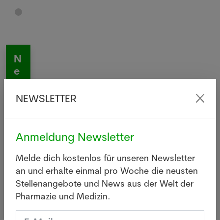
N
e
w
sl
NEWSLETTER
e
tt
e
Anmeldung Newsletter
r
Melde dich kostenlos für unseren Newsletter
an und erhalte einmal pro Woche die neusten
Stellenangebote und News aus der Welt der
Pharmazie und Medizin.
Apotheker/in
Pharma-