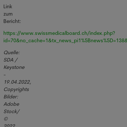
Link
zum
Bericht:
https://www.swissmedicalboard.ch/index.php?
id=70&no_cache=1&tx_news_pi1%5Bnews%5D=138&
Quelle:
SDA /
Keystone
-
19.04.2022,
Copyrights
Bilder:
Adobe
Stock/
©
2022