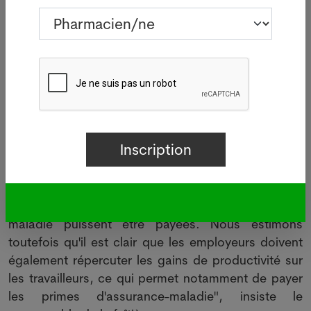
augmenter à long terme d'environ un point de
pourcentage de plus que le renchérissement de la
consommation. Cela permettrait notamment, mais
pas uniquement, de payer les coûts
supplémentaires des primes d'assurance-maladie",
souligne M. Bauer.
Selon ce dernier, "dans les négociations menées
par les syndicats, les primes d'assurance-maladie
sont bien sûr aussi un thème très concret". "Les
employeurs disent bien sûr que ce n'est pas à eux
de faire en sorte que les primes d'assurance-
maladie puissent être payées. Nous estimons
toutefois qu'il est clair que les employeurs doivent
également répercuter les gains de productivité sur
les travailleurs, ce qui permet notamment de payer
les primes d'assurance-maladie", insiste le