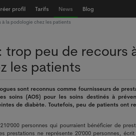
réer profil
Tarifs
News
Blog
 à la podologie chez les patients
: trop peu de recours 
z les patients
ologues sont reconnus comme fournisseurs de prest
des soins (AOS) pour les soins destinés à préven
intes de diabète. Toutefois, peu de patients ont r
 210'000 personnes qui pourraient bénéficier de prest
es prestations ne représente 20'000 personnes, écrit