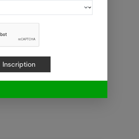
irmiers
rer le
charge
té des
ndique