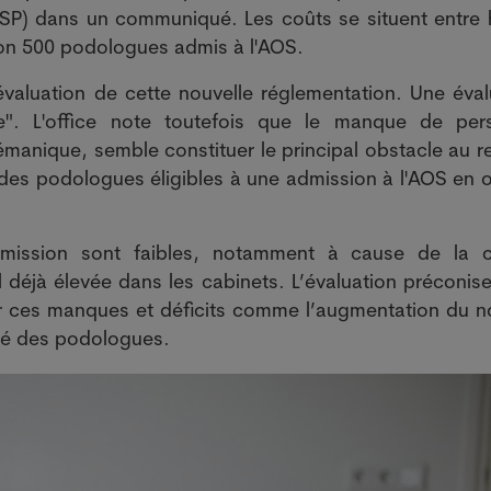
OFSP) dans un communiqué. Les coûts se situent entre h
iron 500 podologues admis à l'AOS.
évaluation de cette nouvelle réglementation. Une éval
e". L'office note toutefois que le manque de per
lémanique, semble constituer le principal obstacle au r
s des podologues éligibles à une admission à l'AOS en o
'admission sont faibles, notamment à cause de la 
l déjà élevée dans les cabinets. L’évaluation préconis
er ces manques et déficits comme l’augmentation du 
blé des podologues.