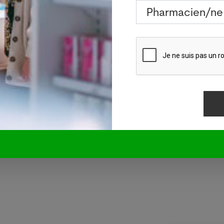
sifier la collaboration entre la podologie, les soins inf
uvrir tous les besoins de manière optimale.
ra été comblé, l’évaluation recommande de reconsidé
a prise en charge de soins podologiques non pris en 
ions relèvent en premier lieu de la responsabili
ives concernées et non de celle de la Confédération, i
e-ATS. Crédits photos: Adobe Stock, Pixabay ou