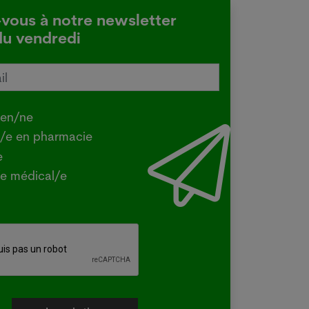
-vous à notre newsletter
du vendredi
tralie confirme une transmission
e de la grippe aviaire
.2026
ien/ne
Y - La ministre australienne de
t/e en pharmacie
iculture a confirmé mercredi que la
e
e H5 de la grippe aviaire, identifiée
e médical/e
la première fois dans le pays en juin
un oiseau migrateur,...
e plus