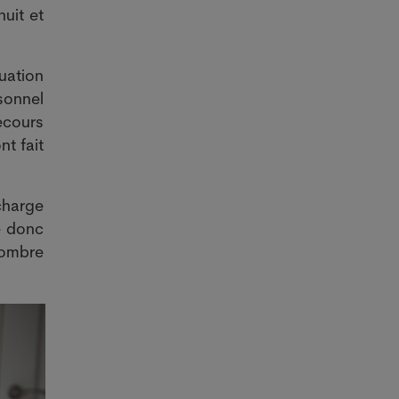
uit et
uation
sonnel
ecours
nt fait
charge
e donc
nombre