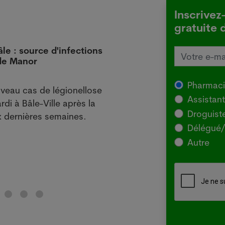
Inscrivez
gratuite 
âle : source d'infections
L'Aus
 de Manor
local
29.07
Pharmac
veau cas de légionellose
SYDNE
Assistan
rdi à Bâle-Ville après la
l'Agr
Droguist
 dernières semaines.
souch
Délégué/
pour 
Autre
chez 
Lir