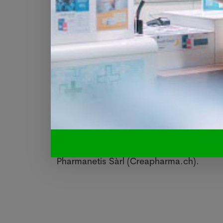
Collaboration à revoir
Le rapport juge également qu'il faut inten
et les médecins prescripteurs afin de co
Une fois que le manque de personnel au
nombre de séances remboursées, voire l
aujourd’hui. Toutes ces recommandat
organisations professionnelles et éducat
l'OFSP.
Le 8 septembre 2025. Sources : Keyston
Pharmanetis Sàrl (Creapharma.ch).