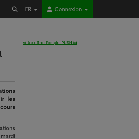
FR
Connexion
Votre offre d’emploi PUSH ici
à
ations
ir les
ecours
ations
 mardi