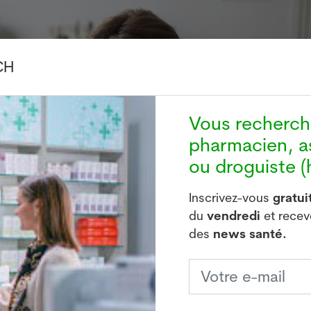
CH
Vous recherc
pharmacien, a
ou droguiste (h
Inscrivez-vous
gratu
du
vendredi
et rece
des
news santé.