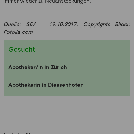
immer wieder zu Neuansteckungen.
Anmeldung Newsletter
Melde dich kostenlos für unseren Newsletter
Quelle: SDA - 19.10.2017, Copyrights Bilder:
an und erhalte einmal pro Woche die neusten
Fotolia.com
Stellenangebote und News aus der Welt der
Pharmazie und Medizin.
Gesucht
Apotheker/in in Zürich
Apothekerin in Diessenhofen