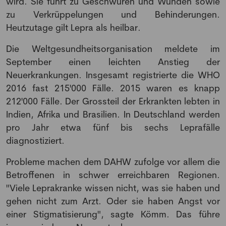
wird. Sie führt zu Geschwüren und Wunden sowie
zu Verkrüppelungen und Behinderungen.
Heutzutage gilt Lepra als heilbar.
Die Weltgesundheitsorganisation meldete im
September einen leichten Anstieg der
Neuerkrankungen. Insgesamt registrierte die WHO
2016 fast 215'000 Fälle. 2015 waren es knapp
212'000 Fälle. Der Grossteil der Erkrankten lebten in
Indien, Afrika und Brasilien. In Deutschland werden
pro Jahr etwa fünf bis sechs Leprafälle
diagnostiziert.
Probleme machen dem DAHW zufolge vor allem die
Betroffenen in schwer erreichbaren Regionen.
"Viele Leprakranke wissen nicht, was sie haben und
gehen nicht zum Arzt. Oder sie haben Angst vor
NEWSLETTER
einer Stigmatisierung", sagte Kömm. Das führe