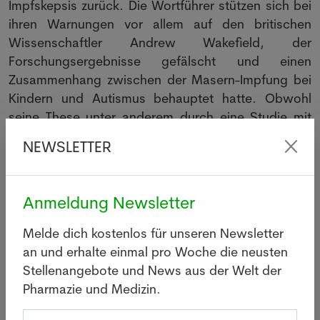
Impfskepsis zurück. Die Wortführer stützen sich bei
ihren Warnungen vor allem auf den britischen
Wissenschaftler Andrew Wakefield, der
Forschungsergebnisse gefälscht und einen
Zusammenhang zwischen der Masern-Impfung bei
Kindern und Autismus behauptet hatte. Obwohl
seine These unter anderem durch eine Studie mit
mehr als 650'000 Kindern und weitere
NEWSLETTER
Untersuchungen längst widerlegt wurde, hält sich
das Gerücht etwa in Online-Foren hartnäckig.
Anmeldung Newsletter
Auch religiöse Motive spielen bei der Impfskepsis
eine Rolle. So waren beim jüngsten massiven
Melde dich kostenlos für unseren Newsletter
Masern-Ausbruch im US-Bundesstaat New York vor
an und erhalte einmal pro Woche die neusten
allem ultraorthodoxe Juden betroffen.
Stellenangebote und News aus der Welt der
In armen Weltgegenden haben viele Menschen
Pharmazie und Medizin.
hingegen keinen Zugang zur Masern-Impfung, wie