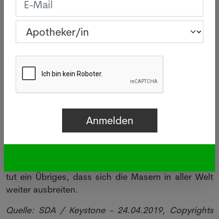
die WHO beklagt. So erkrankten im armen
ostafrikanischen Inselstaat Madagaskar zwischen
September 2018 und Februar 2019 etwa 77'000
Menschen. Mehr als 900 Patienten starben, die
meisten Opfer waren Kinder.
Die WHO und Unicef unterstützten im Februar eine
Impfkampagne für 11,5 Millionen Kinder im Jemen,
wo infolge des seit Jahren andauernden
Bürgerkriegs eine Masern-Epidemie ausgebrochen
ist. In Venezuela führte die akute Versorgungskrise
mitsamt Medikamenten-Engpässen dazu, dass seit
vergangenem Jahr zehntausende Menschen
Masern bekamen. Die grosse Mobilität heutzutage
tut ein Übriges, dass sich die Masern in aller Welt
weiter ausbreiten.
Quelle: SDA / Keystone - 24.04.2019, Copyrights