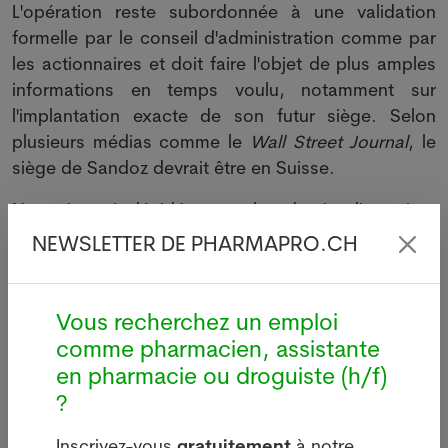
L'opération reste subordonnée à une validation
formelle par le conseil d'administration comme par
les actionnaires et doit faire l'objet de plus amples
informations en temps voulu, notamment sur
l'implantation exacte de son futur siège. Selon
plusieurs médias comme le
Wall Street Journal
, le
siège de Sandoz devrait être en Suisse.
Novartis avait décidé en octobre dernier d'examiner
toutes les options stratégiques pour maximiser la
NEWSLETTER DE PHARMAPRO.CH
valeur actionnariale de Sandoz, au sortir d'un
énième trimestre compliqué pour les médicaments
de substitution (ex. génériques) aux Etats-Unis. Le
Vous recherchez un emploi
groupe s'était alors engagé à arrêter une décision
comme pharmacien, assistante
avant la fin de l'année en cours.
en pharmacie ou droguiste (h/f)
?
L'actuelle maison-mère, redimensionnée, pourra se
concentrer sur son coeur de métier dans les
Inscrivez-vous
gratuitement
à notre