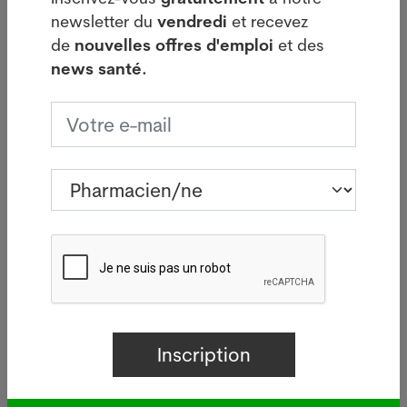
médicaments innovants et sur ses efforts pour
newsletter du
vendredi
et recevez
percer sur le colossal marché pharmaceutique aux
de
nouvelles offres d'emploi
et des
Etats-Unis. La direction a dans cette optique brossé
news santé.
en avril les plans d'un vaste chantier de
restructuration, comprenant la suppression de
quelque 8000 emplois dont 1400 en Suisse, sur un
total de 108'000 postes.
Le 25 août 2022. Sources : Keystone-ATS (sources
secondaires : NZZ, Le Temps, The Wall Street
Journal). Crédits photos: Adobe Stock, Pixabay ou
Pharmanetis Sàrl (Creapharma.ch). Supervision du
texte final et finalisation : Xavier Gruffat
(pharmacien).
Lire aussi :
Vente possible de Sandoz par
Novartis - Interview exclusive avec le Conseiller
national Samuel Bendahen
(datant de novembre