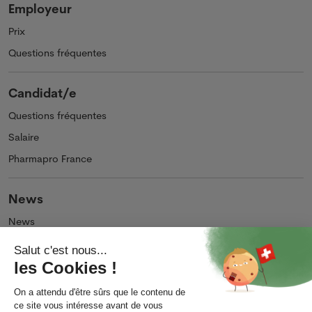
Employeur
Prix
Questions fréquentes
Candidat/e
Questions fréquentes
Salaire
Pharmapro France
News
News
Podcasts et Vidéos
Entreprise
Qui sommes-nous ?