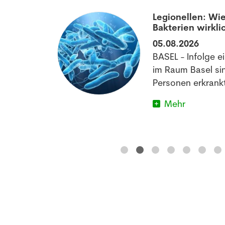
aumatisierten
Legionellen: Wie
Bakterien wirkli
05.08.2026
off könnte
BASEL - Infolge e
matischen
im Raum Basel si
im Schlafen
Personen erkrankt
Mehr