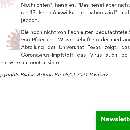
Nachrichten", hiess es. "Das heisst aber nich
die 17. keine Auswirkungen haben wird", mah
jedoch.
NEWSLETTER
Die noch nicht von Fachleuten begutachtete 
von Pfizer und Wissenschaftlern der medizin
Abteilung der Universität Texas zeigt, da
Anmeldung Newsletter
Coronavirus-Impfstoff das Virus auch bei
Melde dich kostenlos für unseren Newsletter an und
in wirksam neutralisiere.
erhalte einmal pro Woche die neusten Stellenangebote
opyrights Bilder: Adobe Stock/© 2021 Pixabay
und News aus der Welt der Pharmazie und Medizin.
Newslett