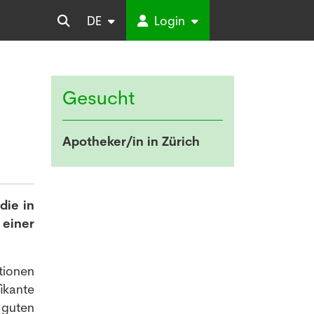
DE
Login
Gesucht
Apotheker/in in Zürich
die in
 einer
ionen
ikante
guten