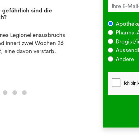
 gefährlich sind die
Juck
ch?
die 
Apotheke
03.08
Pharma-A
ines Legionellenausbruchs
BERLI
Drogist/i
nd innert zwei Wochen 26
Somm
Aussendi
, eine davon verstarb.
oder 
Andere
Me