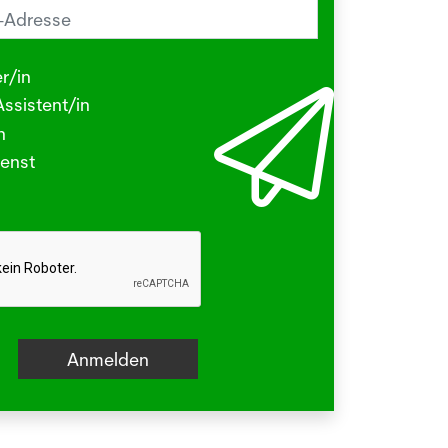
reiz im Sommer? Schuld sein könnte
Herbstgrasmilbe
r/in
.2026
ssistent/in
N - Viele kleine Tierchen sind in den
n
ermonaten unterwegs, die stechen
enst
beissen.
hr