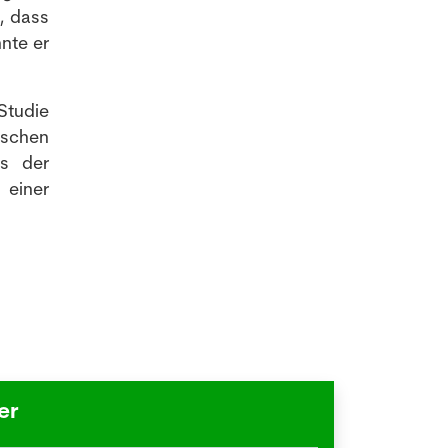
t, dass
nte er
Studie
ischen
ss der
 einer
er