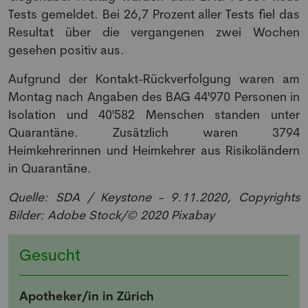
Tests gemeldet. Bei 26,7 Prozent aller Tests fiel das
Resultat über die vergangenen zwei Wochen
gesehen positiv aus.
Aufgrund der Kontakt-Rückverfolgung waren am
Montag nach Angaben des BAG 44'970 Personen in
Isolation und 40'582 Menschen standen unter
Quarantäne. Zusätzlich waren 3794
Heimkehrerinnen und Heimkehrer aus Risikoländern
in Quarantäne.
NEWSLETTER
Quelle: SDA / Keystone - 9.11.2020, Copyrights
Bilder: Adobe Stock/© 2020 Pixabay
Anmeldung Newsletter
Gesucht
Melde dich kostenlos für unseren Newsletter
an und erhalte einmal pro Woche die neusten
Stellenangebote und News aus der Welt der
Apotheker/in in Zürich