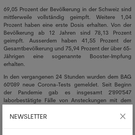
69,05 Prozent der Bevölkerung in der Schweiz sind
mittlerweile vollständig geimpft. Weitere 1,04
Prozent haben eine erste Dosis erhalten. Von der
Bevölkerung ab 12 Jahren sind 78,13 Prozent
geimpft. Ausserdem haben 41,55 Prozent der
Gesamtbevölkerung und 75,94 Prozent der über 65-
Jährigen eine sogenannte Booster-Impfung
erhalten.
In den vergangenen 24 Stunden wurden dem BAG
60'089 neue Corona-Tests gemeldet. Seit Beginn
der Pandemie gab es insgesamt 2'890'547
laborbestätigte Fälle von Ansteckungen mit dem
Coronavirus, 47'082 Personen mussten im Spital
NEWSLETTER
behandelt werden und 12'778 Personen starben in
Zusammenhang mit einer Covid-19-Erkrankung.