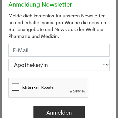
Zurzeit befinden sich gemäss BAG 57'985 Personen
Anmeldung Newsletter
in Isolation, die positiv auf das Coronavirus
getestet wurden.
Melde dich kostenlos für unseren Newsletter
an und erhalte einmal pro Woche die neusten
Quelle: SDA / Keystone - 04.03.2022, Copyrights
Stellenangebote und News aus der Welt der
Bilder: Adobe Stock/© 2022 Pixabay
Pharmazie und Medizin.
Gesucht
Apotheker/in in Zürich
Letzte News