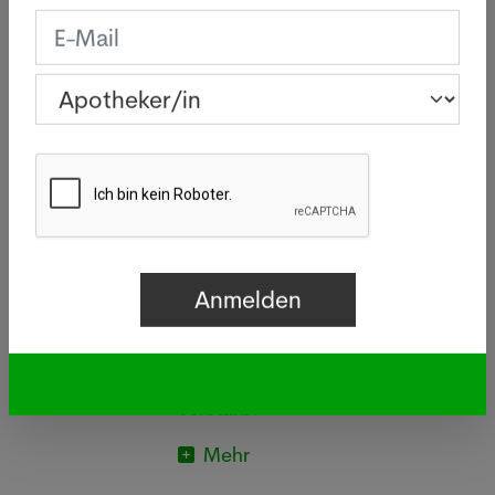
Letzte News
Legionellen: Wie gefährlich
sind die Bakterien wirklich?
05.08.2026
BASEL - Infolge eines
Legionellenausbruchs im Raum
Basel sind innert zwei Wochen 26
Personen erkrankt, eine davon
verstarb.
Mehr