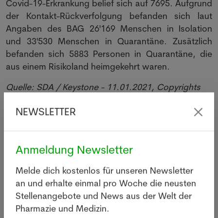
Covid-19-Erkrankung belief sich auf 7695. Aufgrund
der Kontakt-Rückverfolgung befanden sich laut
Angaben des BAG 26'169 Menschen in Isolation
und 33'530 Menschen in Quarantäne. Zusätzlich
befanden sich 5883 Personen in Quarantäne, die
aus einem Risikoland heimgekehrt waren.
Quelle: SDA / Keystone - 11.01.2021, Copyrights
Bilder: Adobe Stock/© 2021 Pixabay
NEWSLETTER
Gesucht
Anmeldung Newsletter
Apothekerin in Diessenhofen
Melde dich kostenlos für unseren Newsletter
an und erhalte einmal pro Woche die neusten
Apotheker/in in Zürich
Stellenangebote und News aus der Welt der
Pharmazie und Medizin.