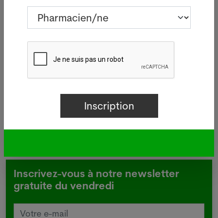
05.08.2026
BÂLE - Aucun nouveau cas de
 à
légionellose n'a été signalé mardi
à Bâle-Ville après la flambée des
deux dernières semaines.
Lire plus
Inscrivez-vous à notre newsletter
gratuite du vendredi