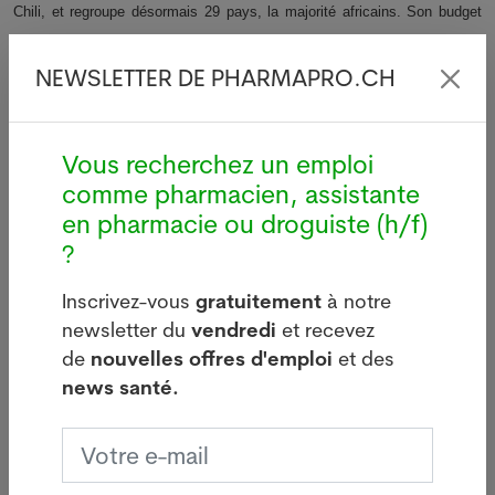
Chili, et regroupe désormais 29 pays, la majorité africains. Son budget
pour 2012 est de 290 millions de dollars.
NEWSLETTER DE PHARMAPRO.CH
ATS, 27 mars 2012
Vous recherchez un emploi
comme pharmacien, assistante
Votre offre d’emploi PUSH ici
en pharmacie ou droguiste (h/f)
?
Inscrivez-vous
gratuitement
à notre
newsletter du
vendredi
et recevez
Dernières news
de
nouvelles offres d'emploi
et des
news santé.
i
Légionellose à Bâle : source
d'infections sur le bâtiment de
Manor