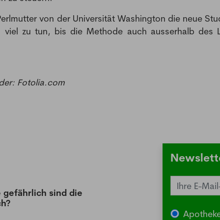
rlmutter von der Universität Washington die neue Stud
h viel zu tun, bis die Methode auch ausserhalb des 
der: Fotolia.com
Newslett
 gefährlich sind die
Juck
ch?
die 
Apotheke
03.08