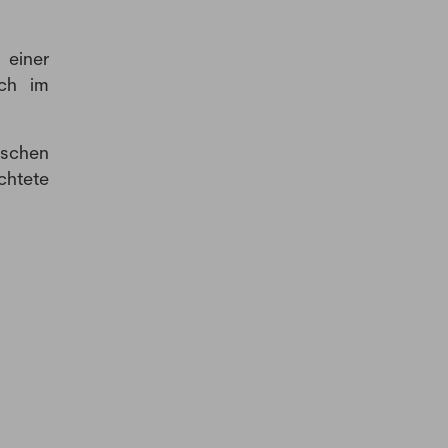
 einer
och im
ischen
chtete