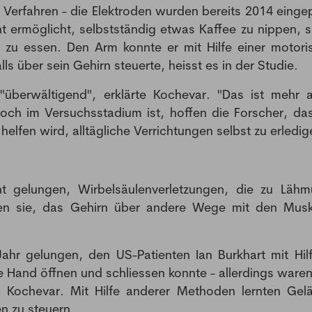
und News aus der Welt der Pharmazie und Medizin.
s Verfahren - die Elektroden wurden bereits 2014 eingep
t ermöglicht, selbstständig etwas Kaffee zu nippen, s
 zu essen. Den Arm konnte er mit Hilfe einer motoris
s über sein Gehirn steuerte, heisst es in der Studie.
überwältigend", erklärte Kochevar. "Das ist mehr a
ch im Versuchsstadium ist, hoffen die Forscher, das
lfen wird, alltägliche Verrichtungen selbst zu erledig
cht gelungen, Wirbelsäulenverletzungen, die zu Läh
chen sie, das Gehirn über andere Wege mit den Musk
hr gelungen, den US-Patienten Ian Burkhart mit Hil
e Hand öffnen und schliessen konnte - allerdings waren
Kochevar. Mit Hilfe anderer Methoden lernten Gel
n zu steuern.