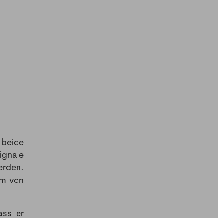
 beide
ignale
erden.
rm von
ass er