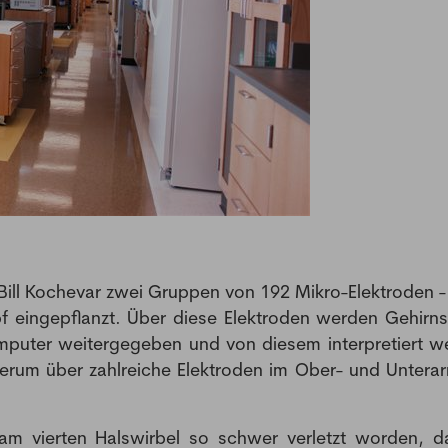
NEWSLETTER
Bill Kochevar zwei Gruppen von 192 Mikro-Elektroden -
pf eingepflanzt. Über diese Elektroden werden Gehirns
mputer weitergegeben und von diesem interpretiert w
Anmeldung Newsletter
erum über zahlreiche Elektroden im Ober- und Untera
Melde dich kostenlos für unseren Newsletter an und
erhalte einmal pro Woche die neusten Stellenangebote
am vierten Halswirbel so schwer verletzt worden, d