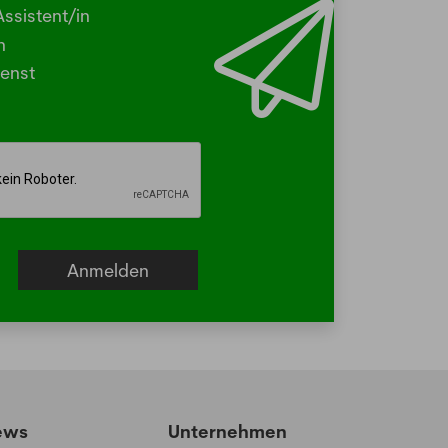
ssistent/in
N - Viele kleine Tierchen sind in den
n
ermonaten unterwegs, die stechen
enst
beissen.
hr
ews
Unternehmen