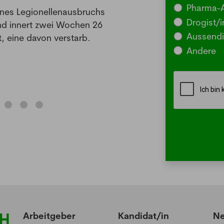
Pharma-A
ines Legionellenausbruchs
BERLI
Drogist/i
nd innert zwei Wochen 26
Somm
Aussendi
, eine davon verstarb.
oder 
Andere
Me
Arbeitgeber
Kandidat/in
N