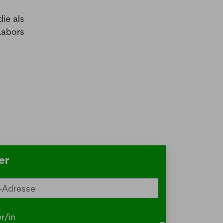
ie als
Labors
er
reiz im Sommer? Schuld sein könnte
Herbstgrasmilbe
r/in
.2026