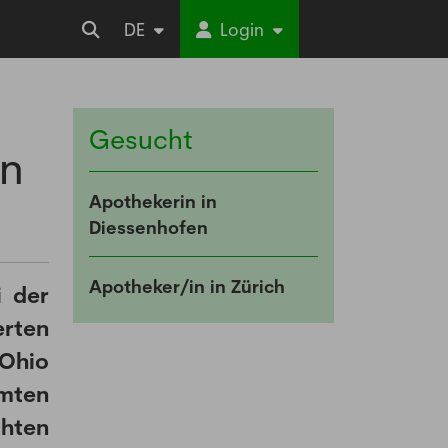
DE
Login
Gesucht
on
Apothekerin in
Diessenhofen
Apotheker/in in Zürich
i der
erten
 Ohio
hmten
chten