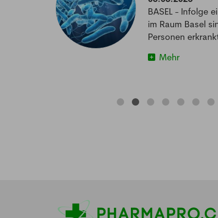
off könnte
BASEL - Infolge e
matischen
im Raum Basel si
im Schlafen
Personen erkrankt
Mehr