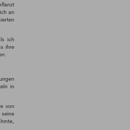
flanzt
ich an
ierten
ls ich
s ihre
en.
mungen
eln in
fe von
 seine
ähmte,