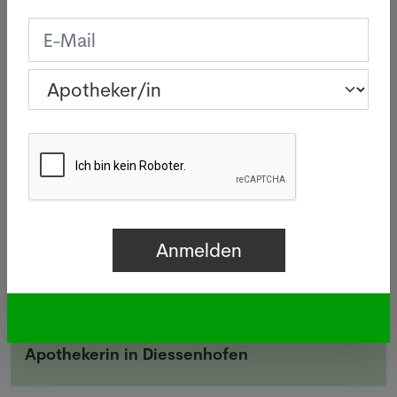
Fähigkeit, sich an das Umgebungsklima
anzupassen.
Fachartikelnummer - DOI
10.1371/journal.pone.0181266
Quelle: SDA - 09.08.2017, Copyrights Bilder:
Fotolia.com
Gesucht
Apotheker/in in Zürich
Apothekerin in Diessenhofen