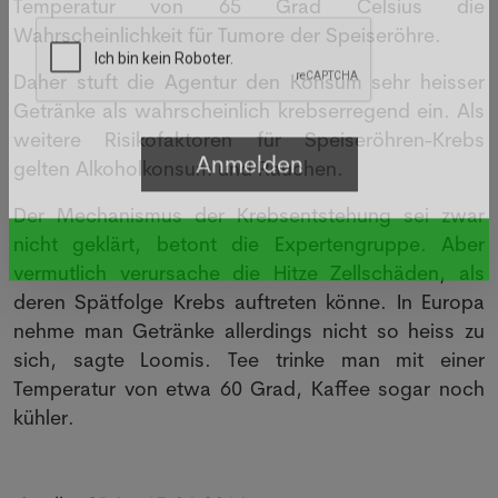
Temperatur von 65 Grad Celsius die
Wahrscheinlichkeit für Tumore der Speiseröhre.
Daher stuft die Agentur den Konsum sehr heisser
Getränke als wahrscheinlich krebserregend ein. Als
weitere Risikofaktoren für Speiseröhren-Krebs
gelten Alkoholkonsum und Rauchen.
Der Mechanismus der Krebsentstehung sei zwar
nicht geklärt, betont die Expertengruppe. Aber
vermutlich verursache die Hitze Zellschäden, als
deren Spätfolge Krebs auftreten könne. In Europa
nehme man Getränke allerdings nicht so heiss zu
sich, sagte Loomis. Tee trinke man mit einer
Temperatur von etwa 60 Grad, Kaffee sogar noch
kühler.