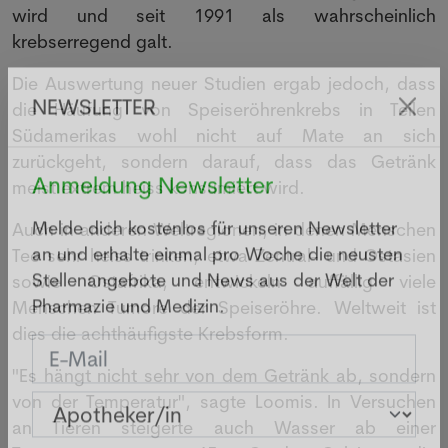
wird und seit 1991 als wahrscheinlich
krebserregend galt.
Die Auswertung neuer Studien ergab jedoch, dass
die Häufung von Speiseröhrenkrebs in Teilen
NEWSLETTER
Südamerikas wohl nicht auf Mate an sich
zurückgeht, sondern darauf, dass das Getränk
meist extrem heiss konsumiert wird.
Anmeldung Newsletter
Auch in anderen Weltregionen, in denen Menschen
Melde dich kostenlos für unseren Newsletter
Tee sehr heiss trinken, etwa Zentral- und Ostasien
an und erhalte einmal pro Woche die neusten
sowie Ostafrika, entwickeln auffällig viele
Stellenangebote und News aus der Welt der
Menschen Tumore der Speiseröhre. Weltweit ist
Pharmazie und Medizin.
dies die achthäufigste Krebsform.
"Es hängt nicht sehr von dem Getränk ab, sondern
von der Temperatur", sagte Loomis. In Versuchen
an Tieren steigerte auch Wasser ab einer