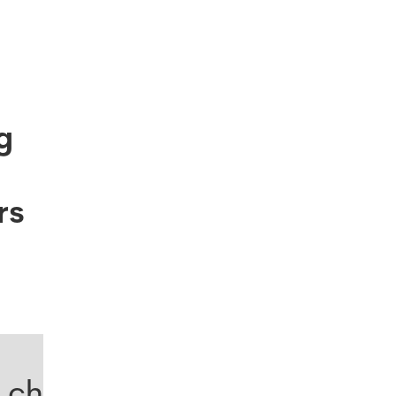
g
rs
.ch