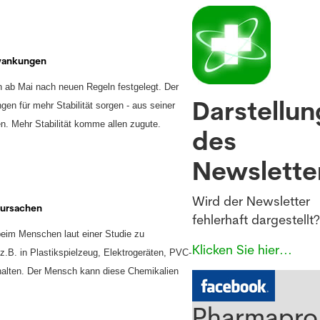
hwankungen
n ab Mai nach neuen Regeln festgelegt. Der
Darstellun
en für mehr Stabilität sorgen - aus seiner
en.
Mehr Stabilität komme allen zugute.
NEWSLETTER
des
Newslette
Anmeldung Newsletter
Wird der Newsletter
rursachen
Melde dich kostenlos für unseren Newsletter an und
fehlerhaft dargestellt?
im Menschen laut einer Studie zu
erhalte einmal pro Woche die neusten Stellenangebote
Klicken Sie hier...
 z.B. in Plastikspielzeug, Elektrogeräten, PVC-
und News aus der Welt der Pharmazie und Medizin.
alten. Der Mensch kann diese Chemikalien
Pharmapro