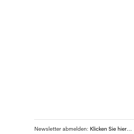
Stelleninserate
- Inserat 12 Wochen online
- Stelleninserate für Apotheker/innen un
Assistent/innen sowie Drogist/innen
- Wöchentlicher Newsletter-Versand mit
neuen Inseraten
- 3000 Abonnent/innen des Newsletters
Inserat aufgeben...
Newsletter abmelden:
Klicken Sie hier...