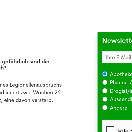
Newslett
 gefährlich sind die
Juck
ch?
die 
Apotheke
03.08
Pharma-A
ines Legionellenausbruchs
BERLI
Drogist/i
nd innert zwei Wochen 26
Somm
Aussendi
, eine davon verstarb.
oder 
Andere
Me