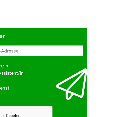
er
reiz im Sommer? Schuld sein könnte
Herbstgrasmilbe
r/in
.2026
ssistent/in
N - Viele kleine Tierchen sind in den
n
ermonaten unterwegs, die stechen
enst
beissen.
hr