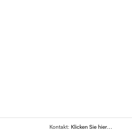
Stellengesuche
Webseiten
- Gesuch 12 Wochen
- Erstellung von neu
d Pharma-
online
Webseiten
- Newsletter-Versand
- Aktualisierung eine
 den
mit den Gesuchen
bestehenden Webse
- 3000 Leser/innen des
- GoogleMap
Newsletters
- Newsletter der Ap
Informationen...
Gesuch aufgeben...
Kontakt:
Klicken Sie hier...