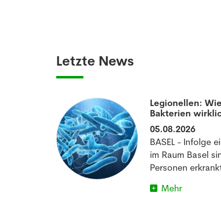
Letzte News
aumatisierten
Legionellen: Wie
Bakterien wirkli
05.08.2026
off könnte
BASEL - Infolge e
matischen
im Raum Basel si
im Schlafen
Personen erkrankt
Mehr