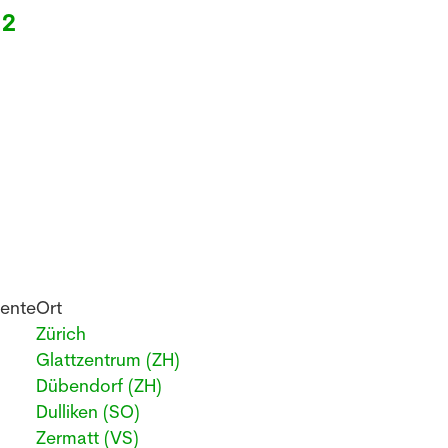
12
zente
Ort
Zürich
Glattzentrum (ZH)
Dübendorf (ZH)
Dulliken (SO)
Zermatt (VS)