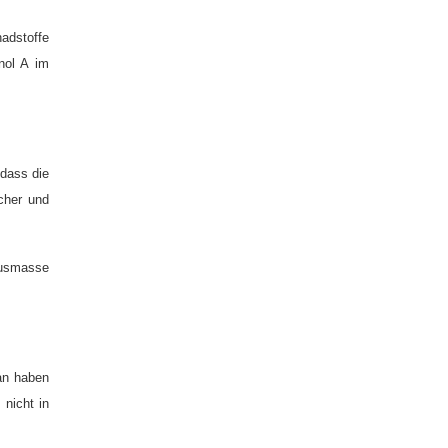
adstoffe
nol A im
dass die
cher und
 Ausmasse
an haben
nicht in