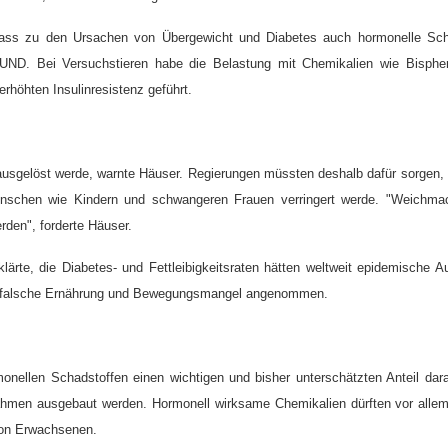
 dass zu den Ursachen von Übergewicht und Diabetes auch hormonelle Sch
UND. Bei Versuchstieren habe die Belastung mit Chemikalien wie Bisphe
rhöhten Insulinresistenz geführt.
usgelöst werde, warnte Häuser. Regierungen müssten deshalb dafür sorgen, 
enschen wie Kindern und schwangeren Frauen verringert werde. "Weichma
rden", forderte Häuser.
rklärte, die Diabetes- und Fettleibigkeitsraten hätten weltweit epidemische
ie falsche Ernährung und Bewegungsmangel angenommen.
onellen Schadstoffen einen wichtigen und bisher unterschätzten Anteil dar
hmen ausgebaut werden. Hormonell wirksame Chemikalien dürften vor allem 
 von Erwachsenen.