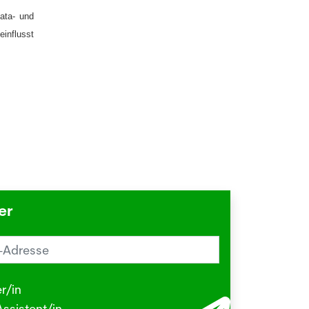
ata- und
influsst
er
reiz im Sommer? Schuld sein könnte
Herbstgrasmilbe
r/in
.2026
ssistent/in