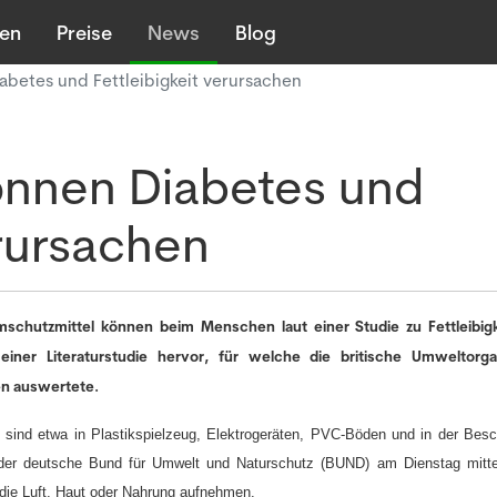
len
Preise
News
Blog
betes und Fettleibigkeit verursachen
nnen Diabetes und
erursachen
chutzmittel können beim Menschen laut einer Studie zu Fettleibig
iner Literaturstudie hervor, für welche die britische Umweltorga
n auswertete.
ind etwa in Plastikspielzeug, Elektrogeräten, PVC-Böden und in der Besc
der deutsche Bund für Umwelt und Naturschutz (BUND) am Dienstag mittei
die Luft, Haut oder Nahrung aufnehmen.