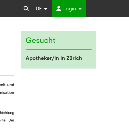
DE
Login
Gesucht
Apotheker/in in Zürich
keit und
nisation
hichtung
lte. Der