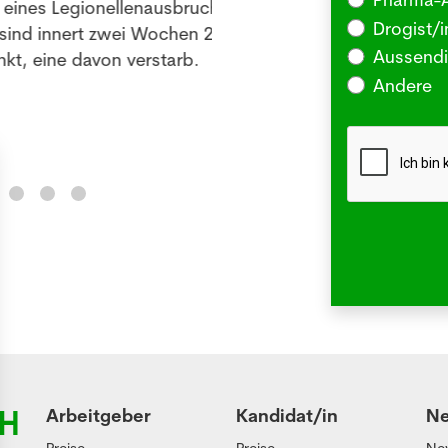
ines Legionellenausbruchs
BERLI
Drogist/i
nd innert zwei Wochen 26
Somm
Aussendi
, eine davon verstarb.
oder 
Andere
Me
Arbeitgeber
Kandidat/in
N
Preise
Preise
Ne