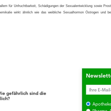
allem für Unfruchtbarkeit, Schädigungen der Sexualentwicklung sowie Prost
hemikalie wirkt ähnlich wie das weibliche Sexualhormon Östrogen und bee
Newslett
 gefährlich sind die
Juck
ch?
die 
Apotheke
03.08
Pharma-A