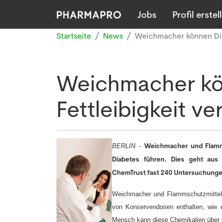
Jobs
Profil erstel
Startseite
News
Weichmacher können Dia
Weichmacher kö
Fettleibigkeit v
Weichmacher und Flamms
BERLIN
-
Diabetes führen. Dies geht aus e
ChemTrust fast 240 Untersuchunge
Weichmacher und Flammschutzmittel s
von Konservendosen enthalten, wie 
Mensch kann diese Chemikalien über 