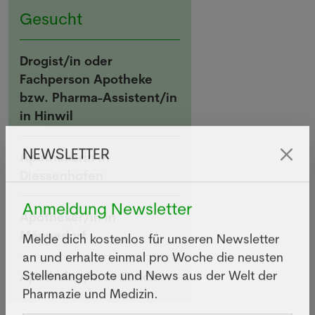
Gesucht
Drogist/in oder
Fachperson Apotheke
bzw. Pharma-Assistent/in
in Hinwil
Apothekerin in
NEWSLETTER
Diessenhofen
Apotheker/in in
Anmeldung Newsletter
Männedorf
Melde dich kostenlos für unseren Newsletter
an und erhalte einmal pro Woche die neusten
Apotheker/in in Zürich
Stellenangebote und News aus der Welt der
Pharmazie und Medizin.