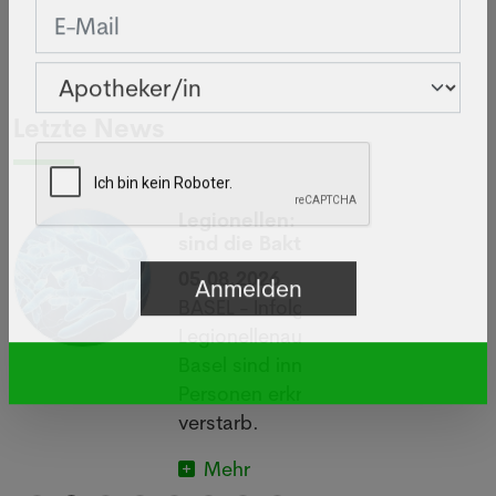
Letzte News
Legionellen: Wie gefährlich
sind die Bakterien wirklich?
05.08.2026
BASEL - Infolge eines
Legionellenausbruchs im Raum
Basel sind innert zwei Wochen 26
Personen erkrankt, eine davon
verstarb.
Mehr