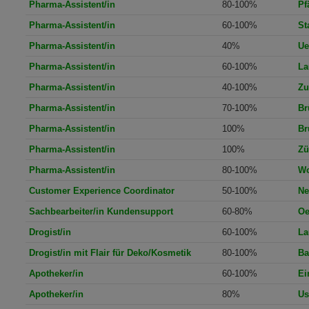
Pharma-Assistent/in
80-100%
Pf
Pharma-Assistent/in
60-100%
St
Pharma-Assistent/in
40%
Ue
Pharma-Assistent/in
60-100%
La
Pharma-Assistent/in
40-100%
Zu
Pharma-Assistent/in
70-100%
Br
Pharma-Assistent/in
100%
Br
Pharma-Assistent/in
100%
Zü
Pharma-Assistent/in
80-100%
Wo
Customer Experience Coordinator
50-100%
Ne
Sachbearbeiter/in Kundensupport
60-80%
Oe
Drogist/in
60-100%
La
Drogist/in mit Flair für Deko/Kosmetik
80-100%
Ba
Apotheker/in
60-100%
Ei
Apotheker/in
80%
Us