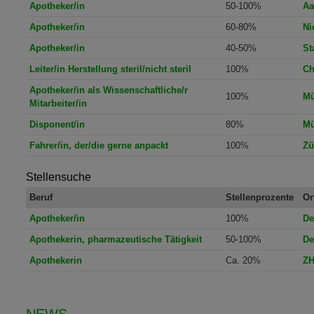
Apotheker/in
50-100%
Aa
Apotheker/in
60-80%
Ni
Apotheker/in
40-50%
St
Leiter/in Herstellung steril/nicht steril
100%
Ch
Apotheker/in als Wissenschaftliche/r
100%
Mü
Mitarbeiter/in
Disponent/in
80%
Mü
Fahrer/in, der/die gerne anpackt
100%
Zü
Stellensuche
Beruf
Stellenprozente
Or
Apotheker/in
100%
De
Apothekerin, pharmazeutische Tätigkeit
50-100%
De
Apothekerin
Ca. 20%
Z