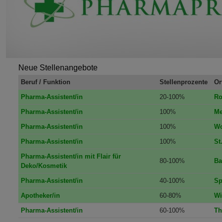
Neue Stellenangebote
Beruf / Funktion
Stellenprozente
Or
Pharma-Assistent/in
20-100%
Ro
Pharma-Assistent/in
100%
Me
Pharma-Assistent/in
100%
Wo
Pharma-Assistent/in
100%
St
Pharma-Assistent/in mit Flair für
80-100%
Ba
Deko/Kosmetik
Pharma-Assistent/in
40-100%
Sp
Apotheker/in
60-80%
Wi
Pharma-Assistent/in
60-100%
Th