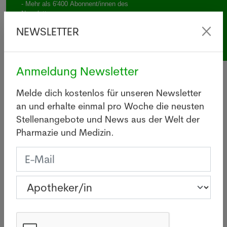
- Mehr als 6'400 Abonnent/innen des
Newsletters
NEWSLETTER
Inserat aufgeben...
Anmeldung Newsletter
Gesucht
Melde dich kostenlos für unseren Newsletter
Apothekerin in
an und erhalte einmal pro Woche die neusten
Diessenhofen
Stellenangebote und News aus der Welt der
Pharmazie und Medizin.
Apotheker/in in Zürich