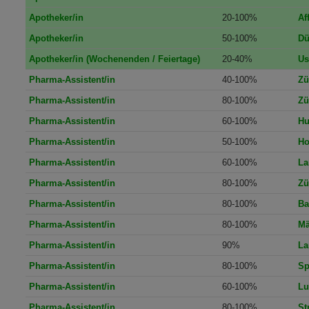
Apotheker/in
20-100%
Af
Apotheker/in
50-100%
Dü
Apotheker/in (Wochenenden / Feiertage)
20-40%
Us
Pharma-Assistent/in
40-100%
Zü
Pharma-Assistent/in
80-100%
Zü
Pharma-Assistent/in
60-100%
Hu
Pharma-Assistent/in
50-100%
Ho
Pharma-Assistent/in
60-100%
La
Pharma-Assistent/in
80-100%
Zü
Pharma-Assistent/in
80-100%
Ba
Pharma-Assistent/in
80-100%
Mä
Pharma-Assistent/in
90%
La
Pharma-Assistent/in
80-100%
Sp
Pharma-Assistent/in
60-100%
Lu
Pharma-Assistent/in
80-100%
St