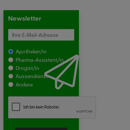
Newsletter
Apotheker/in
Pharma-Assistent/in
Drogist/in
Aussendienst
Andere