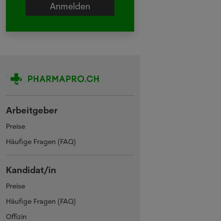
Arbeitgeber
Preise
Häufige Fragen (FAQ)
Kandidat/in
Preise
Häufige Fragen (FAQ)
Offizin