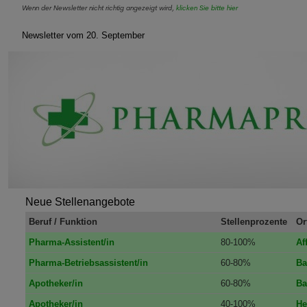
Wenn der Newsletter nicht richtig angezeigt wird,
klicken Sie bitte hier
Newsletter vom 20. September
Neue Stellenangebote
Beruf / Funktion
Stellenprozente
Or
Pharma-Assistent/in
80-100%
Af
Pharma-Betriebsassistent/in
60-80%
Ba
Apotheker/in
60-80%
Ba
Apotheker/in
40-100%
He