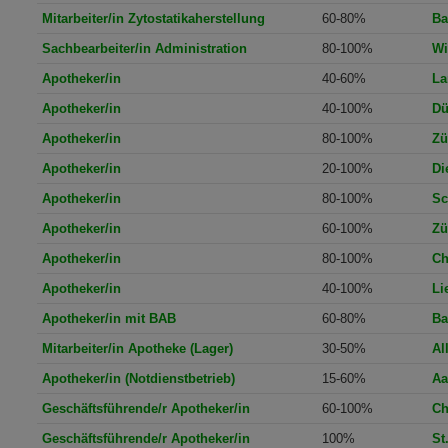
Mitarbeiter/in Zytostatikaherstellung
60-80%
Ba
Sachbearbeiter/in Administration
80-100%
Wi
Apotheker/in
40-60%
La
Apotheker/in
40-100%
Dü
Apotheker/in
80-100%
Zü
Apotheker/in
20-100%
Di
Apotheker/in
80-100%
Sc
Apotheker/in
60-100%
Zü
Apotheker/in
80-100%
Ch
Apotheker/in
40-100%
Li
Apotheker/in mit BAB
60-80%
Ba
Mitarbeiter/in Apotheke (Lager)
30-50%
Al
Apotheker/in (Notdienstbetrieb)
15-60%
Aa
Geschäftsführende/r Apotheker/in
60-100%
Ch
Geschäftsführende/r Apotheker/in
100%
St