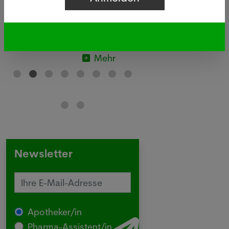
Basel sind innert zwei Wochen 26
Personen erkrankt, eine davon
verstarb.
Mehr
Newsletter
Apotheker/in
Pharma-Assistent/in