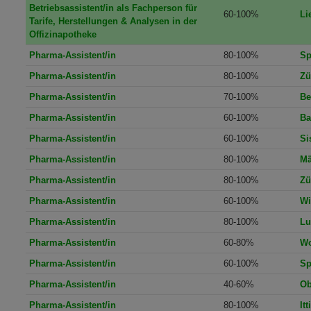
Betriebsassistent/in als Fachperson für
60-100%
Li
Tarife, Herstellungen & Analysen in der
Offizinapotheke
Pharma-Assistent/in
80-100%
Sp
Pharma-Assistent/in
80-100%
Zü
Pharma-Assistent/in
70-100%
Be
Pharma-Assistent/in
60-100%
Ba
Pharma-Assistent/in
60-100%
Si
Pharma-Assistent/in
80-100%
Mä
Pharma-Assistent/in
80-100%
Zü
Pharma-Assistent/in
60-100%
Wi
Pharma-Assistent/in
80-100%
Lu
Pharma-Assistent/in
60-80%
Wo
Pharma-Assistent/in
60-100%
Sp
Pharma-Assistent/in
40-60%
Ob
Pharma-Assistent/in
80-100%
It