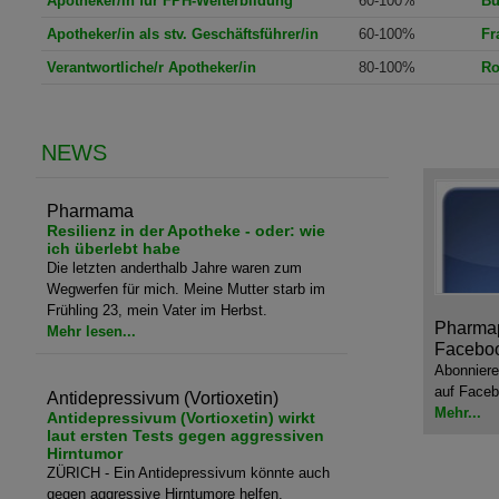
Apotheker/in für FPH-Weiterbildung
60-100%
Bü
Apotheker/in als stv. Geschäftsführer/in
60-100%
Fr
Verantwortliche/r Apotheker/in
80-100%
Ro
NEWS
Pharmama
Resilienz in der Apotheke - oder: wie
ich überlebt habe
Die letzten anderthalb Jahre waren zum
Wegwerfen für mich. Meine Mutter starb im
Frühling 23, mein Vater im Herbst.
Pharmap
Mehr lesen...
Facebo
Abonniere
auf Face
Antidepressivum (Vortioxetin)
Mehr...
Antidepressivum (Vortioxetin) wirkt
laut ersten Tests gegen aggressiven
Hirntumor
ZÜRICH - Ein Antidepressivum könnte auch
gegen aggressive Hirntumore helfen.