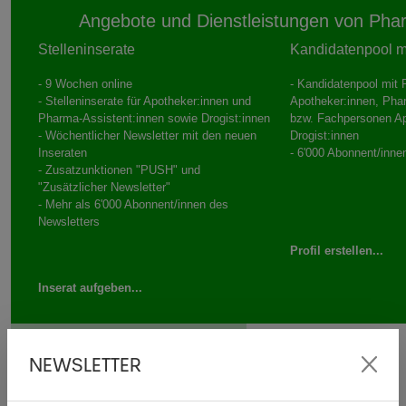
Angebote und Dienstleistungen von Pha
Stelleninserate
Kandidatenpool mi
- 9 Wochen online
- Kandidatenpool mit P
- Stelleninserate für Apotheker:innen und
Apotheker:innen, Pha
Pharma-Assistent:innen sowie Drogist:innen
bzw. Fachpersonen A
- Wöchentlicher Newsletter mit den neuen
Drogist:innen
Inseraten
- 6'000 Abonnent/inne
- Zusatzunktionen "PUSH" und
"Zusätzlicher Newsletter"
- Mehr als 6'000 Abonnent/innen des
Newsletters
Profil erstellen...
Inserat aufgeben...
Gesucht
NEWSLETTER
Apotheker/in in Zürich