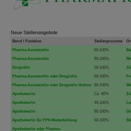
Neue Stellenangebote
Beruf / Funktion
Stellenprozente
Or
Pharma-Assistent/in
60-100%
Ba
Pharma-Assistent/in
80-100%
Rh
Drogist/in
50-100%
Zü
Pharma-Assistent/in oder Drogist/in
60-100%
Fr
Pharma-Assistent/in oder Drogist/in Hotline
80-100%
We
Apotheker/in
Ca. 80%
Zü
Apotheker/in
40-100%
La
Apotheker/in
80-100%
Gl
Apotheker/in für FPH-Weiterbildung
60-100%
Bü
Apotheker/in oder Pharma-