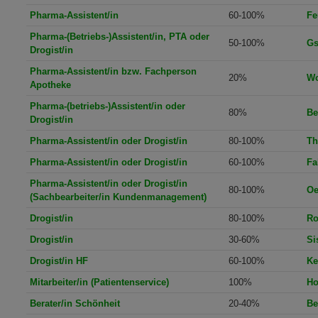
Pharma-Assistent/in
60-100%
Fe
Pharma-(Betriebs-)Assistent/in, PTA oder
50-100%
Gs
Drogist/in
Pharma-Assistent/in bzw. Fachperson
20%
Wo
Apotheke
Pharma-(betriebs-)Assistent/in oder
80%
Be
Drogist/in
Pharma-Assistent/in oder Drogist/in
80-100%
Th
Pharma-Assistent/in oder Drogist/in
60-100%
Fa
Pharma-Assistent/in oder Drogist/in
80-100%
Oe
(Sachbearbeiter/in Kundenmanagement)
Drogist/in
80-100%
Ro
Drogist/in
30-60%
Si
Drogist/in HF
60-100%
Ke
Mitarbeiter/in (Patientenservice)
100%
Ho
Berater/in Schönheit
20-40%
Be