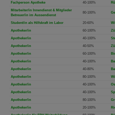
Fachperson Apotheke
40-100%
Rü
Mitarbeiter/in Innendienst & Mitglieder
80-100%
Ge
Betreuer/in im Aussendienst
Student/in als Hilfskraft im Labor
20-60%
Wi
Apotheker/in
60-100%
Zü
Apotheker/in
40-100%
St
Apotheker/in
40-50%
Zü
Apotheker/in
60-100%
Bi
Apotheker/in
40-100%
Ba
Apotheker/in
40-80%
Ba
Apotheker/in
80-100%
Wü
Apotheker/in
40-100%
Os
Apotheker/in
40-100%
Sp
Apotheker/in
80-100%
Gr
Apotheker/in
20-100%
Ri