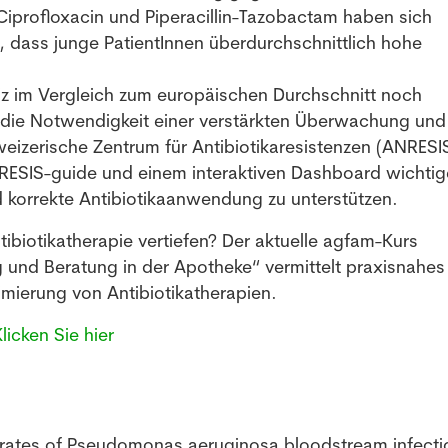
Ciprofloxacin und Piperacillin-Tazobactam haben sich
st, dass junge PatientInnen überdurchschnittlich hohe
iz im Vergleich zum europäischen Durchschnitt noch
nd die Notwendigkeit einer verstärkten Überwachung und
weizerische Zentrum für Antibiotikaresistenzen (ANRESI
NRESIS-guide und einem interaktiven Dashboard wichtig
d korrekte Antibiotikaanwendung zu unterstützen.
tibiotikatherapie vertiefen? Der aktuelle agfam-Kurs
g und Beratung in der Apotheke“ vermittelt praxisnahes
mierung von Antibiotikatherapien.
icken Sie hier
e rates of Pseudomonas aeruginosa bloodstream infecti