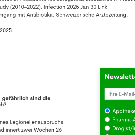
tudy (2010–2022). Infection 2025 Jan 30 Link
mgang mit Antibiotika. Schweizerische Ärztezeitung,
.2025
Newslett
 gefährlich sind die
Juck
ch?
die 
Apotheke
03.08
Pharma-A
ines Legionellenausbruchs
BERLI
Drogist/i
nd innert zwei Wochen 26
Somm