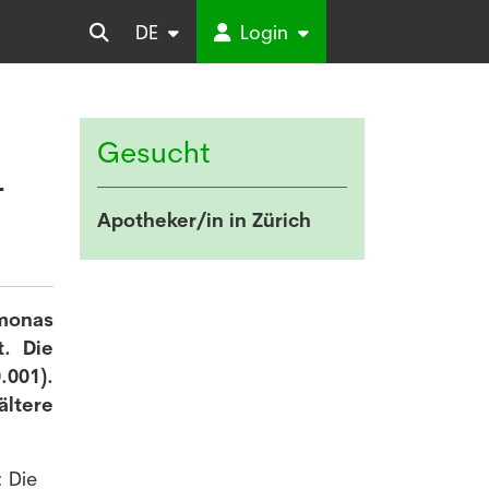
DE
Login
Gesucht
-
Apotheker/in in Zürich
omonas
t. Die
.001).
ältere
 Die