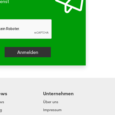
enst
beissen.
hr
ews
Unternehmen
ws
Über uns
og
Impressum