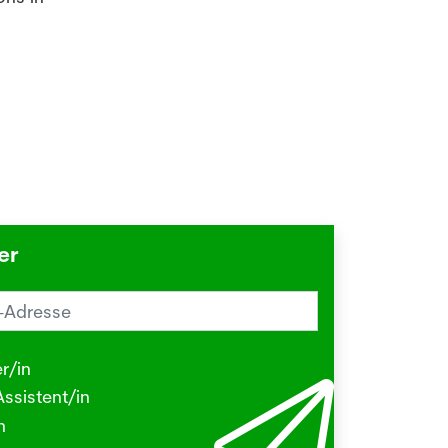
er
reiz im Sommer? Schuld sein könnte
Herbstgrasmilbe
r/in
.2026
ssistent/in
N - Viele kleine Tierchen sind in den
n
ermonaten unterwegs, die stechen