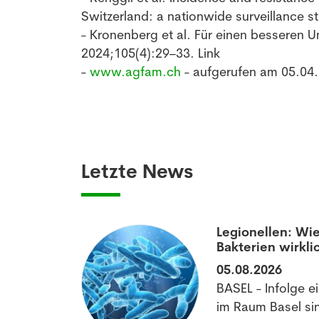
Switzerland: a nationwide surveillance s
- Kronenberg et al. Für einen besseren U
2024;105(4):29–33. Link
-
www.agfam.ch
- aufgerufen am 05.04
Letzte News
aumatisierten
Legionellen: Wie
Bakterien wirkli
05.08.2026
off könnte
BASEL - Infolge e
matischen
im Raum Basel si