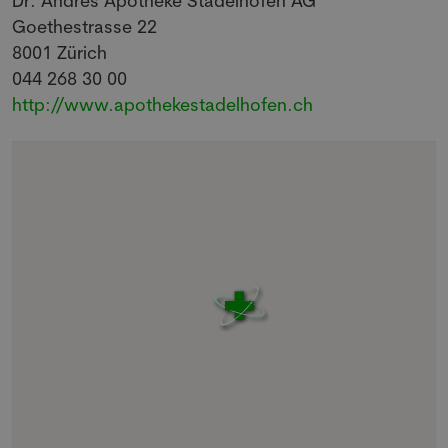
Dr. Andres Apotheke Stadelhofen AG
Goethestrasse 22
8001
Zürich
044 268 30 00
http://www.apothekestadelhofen.ch
NEWSLETTER
Anmeldung Newsletter
Melde dich kostenlos für unseren Newsletter
an und erhalte einmal pro Woche die neusten
Stellenangebote und News aus der Welt der
Pharmazie und Medizin.