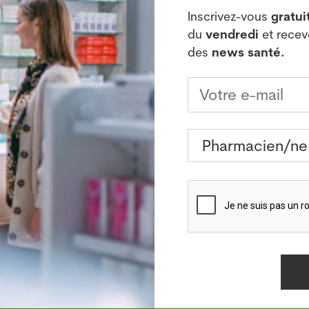
 et
Inscrivez-vous
gratu
du
vendredi
et rece
A l'affiche
armaciens
Interview de pharmaciens
des
news santé.
 Walgreens,
Découvrez des interviews de
tes en
pharmacien/ne et assistant/e
 lundi 09
en pharmacie
023...
Lire
u rêve
ves
dus d'Europe
e des
onto
arier