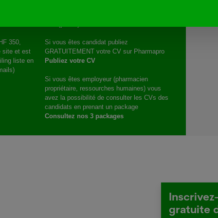
ne !
CV (profil)
CHF 350,
Si vous êtes candidat publiez
 site et est
GRATUITEMENT votre CV sur Pharmapro
ing liste en
Publiez votre CV
ails)
Si vous êtes employeur (pharmacien
propriétaire, ressourches humaines) vous
avez la possibilité de consulter les CVs des
candidats en prenant un package
Consultez nos 3 packages
Inscrivez
gratuite 