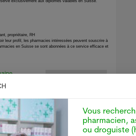
sérvé exclusivement aux diplômes valables en Suisse.
, propriétaire, RH
oir leur profil, les pharmacies intéressées peuvent souscrire à
rmacies en Suisse se sont abonnées à ce service efficace et
maine
Nouvelle version de
Pharmapro.ch
CH
Découvrez les principaux
changements
en Suisse
Le jeudi 9 février 2023 nous
avons lancé une nouvelle
forte
Vous recherc
version de Pharmapro.ch. Cet
e.
update permet notamment de
pharmacien, a
simplifier la création d’un profil
pour candidat/e.
ou droguiste (h
Découvrez les changements