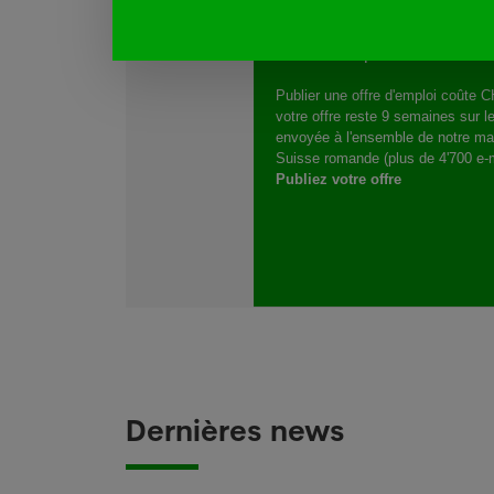
Pharmapro.ch fonction
Offres d'emploi
Publier une offre d'emploi coûte 
votre offre reste 9 semaines sur le
envoyée à l'ensemble de notre mail
Suisse romande (plus de 4'700 e-m
Publiez votre offre
Dernières news