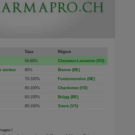
Taux
Région
50-60%
Cheseaux-Lausanne (VD)
 secteur
80%
Bienne (BE)
70-100%
Fontainemelon (NE)
80-100%
Chardonne (VD)
60-100%
Brügg (BE)
80-100%
Sierre (VS)
rmapro !