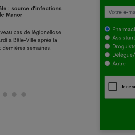
âle : source d'infections
L'Aus
 de Manor
local
29.07
Pharmac
veau cas de légionellose
SYDNE
Assistan
rdi à Bâle-Ville après la
l'Agr
Droguist
 dernières semaines.
souch
Délégué/
pour 
Autre
chez 
Lir