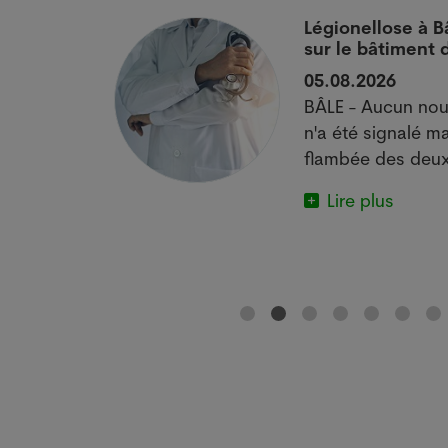
 si
Légionellose à B
sur le bâtiment
05.08.2026
actuelle met
BÂLE - Aucun nou
e.
n'a été signalé ma
flambée des deux
Lire plus