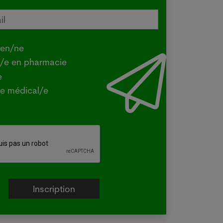
tralie confirme une transmission
e de la grippe aviaire
.2026
ien/ne
Y - La ministre australienne de
t/e en pharmacie
iculture a confirmé mercredi que la
e
e H5 de la grippe aviaire, identifiée
e médical/e
la première fois dans le pays en juin
un oiseau migrateur,...
e plus