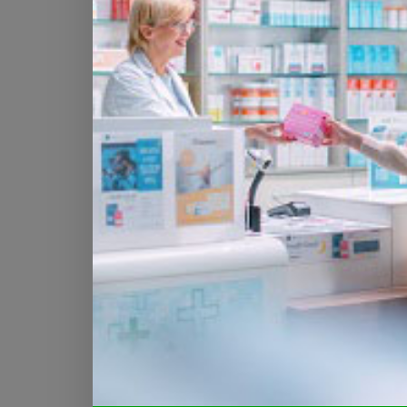
Le spleen des pharmaciens
assistantes en pharmacie
américains
Selon un article de CNN, les ph
et techniciens en pharmacie de
équivalent en Suisse d'assistan
pharmacie, se sont mobilisés du
octobre au mercredi 11 octobre 2
Lire
Neurosciences
La fonction émotionnelle d
n'est pas partout la même
GENEVE - En comparant les rê
d'indigènes africains et d'indivi
et d'Amérique du Nord, une étud
universités de Genève et de Tor
montre que les songes peuvent v
selon les populations.
Lire