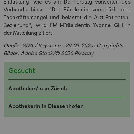
Entlastung, wie es am Donnerstag vonseiten des
Verbands hiess. "Die Bürokratie verschärft den
Fachkräftemangel und belastet die Arzt-Patienten-
Anmeldung Newsletter
Beziehung", wird FMH-Präsidentin Yvonne Gilli in
der Mitteilung zitiert.
Melde dich kostenlos für unseren Newsletter
an und erhalte einmal pro Woche die neusten
Quelle: SDA / Keystone - 29.01.2026, Copyrights
Stellenangebote und News aus der Welt der
Bilder: Adobe Stock/© 2026 Pixabay
Pharmazie und Medizin.
Gesucht
Apotheker/in in Zürich
Apothekerin in Diessenhofen