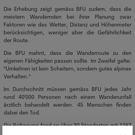
Die Erhebung zeigt gemäss BFU zudem, dass die
meistern Wandernden bei ihrer Planung zwar
Faktoren wie das Wetter, Distanz und Höhenmeter
berücksichtigen, weniger aber die Gefährlichkeit
der Route.
Die BFU mahnt, dass die Wanderroute zu den
eigenen Fähigkeiten passen sollte. Im Zweifel gelte:
"Umkehren ist kein Scheitern, sondern gutes alpines
Verhalten."
Im Durchschnitt müssen gemäss BFU jedes Jahr
rund 40'000 Personen nach einem Wanderunfall
ärztlich behandelt werden. 45 Menschen finden
dabei den Tod.
Die Befragung fand an über 20 Standorten mit 1387
zufällig ausgewählten Bergwandernden statt.