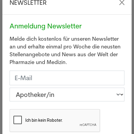
NEWSLETTER
Quelle: SDA / Keystone - 07.05.2026, Copyrights
Bilder: Adobe Stock/© 2026 Pixabay
Anmeldung Newsletter
Gesucht
Melde dich kostenlos für unseren Newsletter
an und erhalte einmal pro Woche die neusten
Apotheker/in in Zürich
Stellenangebote und News aus der Welt der
Pharmazie und Medizin.
Apotheker/in in Männedorf
Drogist/in oder Fachperson Apotheke bzw.
Pharma-Assistent/in in Hinwil
Apothekerin in Diessenhofen