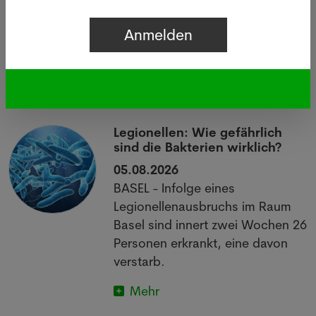
Letzte News
Legionellen: Wie gefährlich
sind die Bakterien wirklich?
05.08.2026
BASEL - Infolge eines
Legionellenausbruchs im Raum
Basel sind innert zwei Wochen 26
Personen erkrankt, eine davon
verstarb.
Mehr