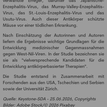
verwandte Erreger, darunter das Japanische-
Enzephalitis-Virus, das Murray-Valley-Enzephalitis-
Virus, das St.-Louis-Enzephalitis-Virus und das
Usutu-Virus. Auch dieser Antikörper schützte
NEWSLETTER
Mäuse vor einer tödlichen Erkrankung.
Nach Einschätzung der Autorinnen und Autoren
Anmeldung Newsletter
liefern die Ergebnisse wichtige Grundlagen für die
Entwicklung medizinischer Gegenmassnahmen
Melde dich kostenlos für unseren Newsletter
gegen West-Nil-Viren. In der Studie bezeichnen sie
an und erhalte einmal pro Woche die neusten
sie als "vielversprechende Kandidaten für die
Stellenangebote und News aus der Welt der
Entwicklung antikörperbasierter Therapien".
Pharmazie und Medizin.
Die Studie entstand in Zusammenarbeit mit
Forschenden aus den USA, Tschechien und Serbien
sowie der Universität Zürich.
Quelle: Keystone-SDA - 25.06.2026, Copyrights
Bilder: Adobe Stock/© 2026 Pixabay