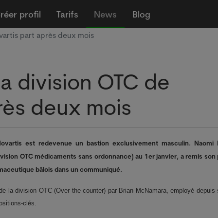
réer profil
Tarifs
News
Blog
ovartis part après deux mois
la division OTC de
rès deux mois
Novartis est redevenue un bastion exclusivement masculin. Naomi 
ivision OTC médicaments sans ordonnance) au 1er janvier, a remis son 
armaceutique bâlois dans un communiqué.
e de la division OTC (Over the counter) par Brian McNamara, employé depuis
sitions-clés.