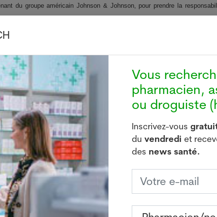
enant du groupe américain Johnson & Johnson, pour prendre la responsabili
 Le 1er janvier 2012, elle était promue membre ordinaire de la direction du g
CH
ffaires de 4,6 milliards de dollars, comprend aussi le site Novartis de Prangin
me Kelman, avec la suppression de 320 emplois à la clé.
Vous recherc
et de l'abandon à terme du site avait déclenché une fronde généralisée dans 
nvier, non sans avoir négocié entre autres des concessions de la part des
pharmacien, a
es, fortement mobilisées pour le maintien du site.
ou droguiste (h
Inscrivez-vous
gratu
du
vendredi
et rece
des
news santé.
Inscrivez