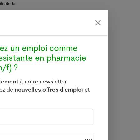
té de la
roupe.
s près de
hez un emploi comme
le canton
 employés
ssistante en pharmacie
/f) ?
itement
à notre newsletter
vez de
nouvelles offres d'emploi
et
-vous à notre newsletter