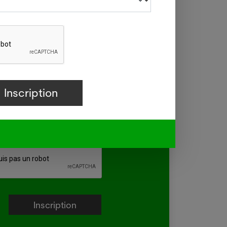
du vendredi
tralie confirme une transmission
e de la grippe aviaire
.2026
ien/ne
Y - La ministre australienne de
t/e en pharmacie
iculture a confirmé mercredi que la
e
e H5 de la grippe aviaire, identifiée
e médical/e
la première fois dans le pays en juin
un oiseau migrateur,...
e plus