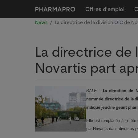
Offres d'emploi
C
News
La directrice de la division OTC de N
La directrice de 
Novartis part ap
La direction de 
BALE
-
nommée directrice de la d
indiqué jeudi le géant ph
Elle est remplacée à la têt
par Novartis dans diverses po