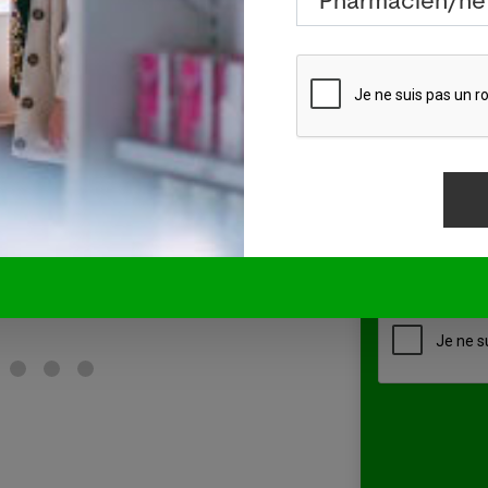
gratuite 
âle : source d'infections
L'Aus
 de Manor
local
29.07
Pharmac
veau cas de légionellose
SYDNE
Assistan
rdi à Bâle-Ville après la
l'Agr
Droguist
 dernières semaines.
souch
Délégué/
pour 
Autre
chez 
Lir