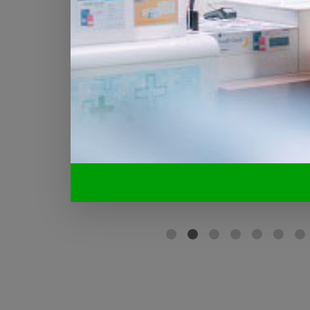
 si
Légionellose à B
sur le bâtiment
05.08.2026
actuelle met
BÂLE - Aucun nou
e.
n'a été signalé ma
flambée des deux
Lire plus