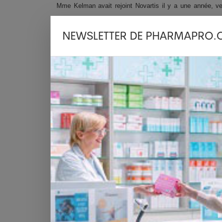
Mme Kelman avait rejoint Novartis il y a une année, v
division OTC à son siège dans le New Jersey (Etats-Unis).
NEWSLETTER DE PHARMAPRO.
La division OTC, qui a réalisé l'an dernier un chiffre d'a
Nyon (VD). Il aurait dû être fermé sous la houlette de M
L'annonce, le 25 octobre, de ces suppressions d'emplois 
de Vaud. Le groupe est revenu sur sa décision le 17 ja
ainsi qu'une réduction fiscale avec les autorités cantonal
ATS, 1 mars 2012
Dernières news