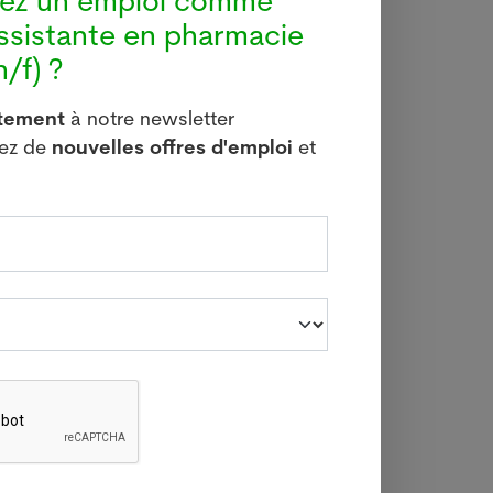
hez un emploi comme
i que
ssistante en pharmacie
ux. La
/f) ?
itement
à notre newsletter
vez de
nouvelles offres d'emploi
et
 de la
effet,
téries
 ainsi
par le
3 juin
onnées