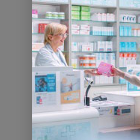
s’applique notamment aux stations
supermarchés, mais comprend des exempt
loi devrait entrer en vigueur à partir de 
Plus d’informations sur le tabagisme
Alzheimer
Des recherches montrent qu’un lien exis
maladie d’Alzheimer. Des bactéries pa
capables de se déplacer et d’atteind
produisent des protéines toxiques qui s’
la perte de mémoire, à l’origine de l
Department of Clinical Science, de l’
Un
2019 dans le journal
Science Advances
(
Plus d’informations sur Alzheimer
Le 14 juin 2019. Sources : voir sur les li
dans les paragraphes ci-dessus. Crédit