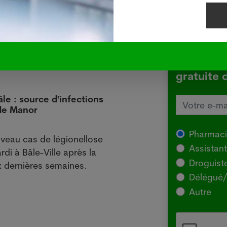
Inscrivez
gratuite 
âle : source d'infections
L'Aus
 de Manor
local
29.07
Pharmac
veau cas de légionellose
SYDNE
Assistan
rdi à Bâle-Ville après la
l'Agr
Droguist
 dernières semaines.
souch
Délégué/
pour 
Autre
chez 
Lir