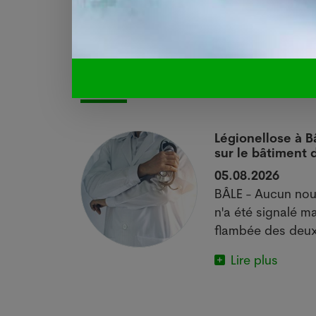
Dernières news
 si
Légionellose à B
sur le bâtiment
05.08.2026
actuelle met
BÂLE - Aucun nou
e.
n'a été signalé ma
flambée des deux
Lire plus