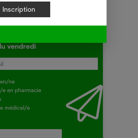
-vous à notre newsletter
du vendredi
tralie confirme une transmission
e de la grippe aviaire
.2026
ien/ne
Y - La ministre australienne de
t/e en pharmacie
iculture a confirmé mercredi que la
e
e H5 de la grippe aviaire, identifiée
e médical/e
la première fois dans le pays en juin
un oiseau migrateur,...
e plus