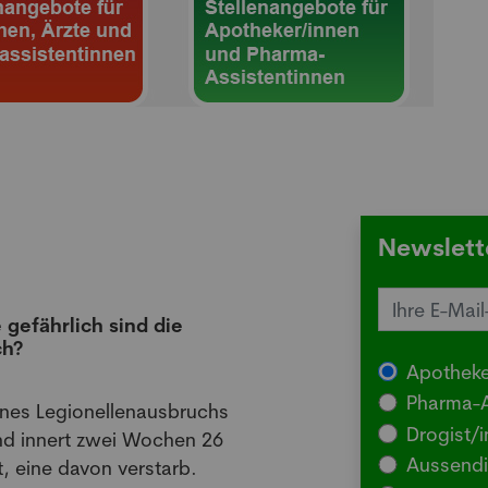
Newslett
 gefährlich sind die
Juck
ch?
die 
Apotheke
03.08
Pharma-A
ines Legionellenausbruchs
BERLI
Drogist/i
nd innert zwei Wochen 26
Somm
Aussendi
, eine davon verstarb.
oder 