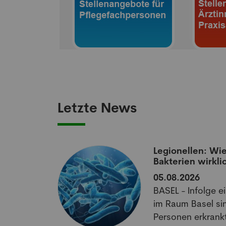
Letzte News
aumatisierten
Legionellen: Wie
Bakterien wirkli
05.08.2026
off könnte
BASEL - Infolge e
matischen
im Raum Basel si
im Schlafen
Personen erkrankt