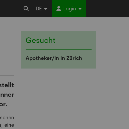
DE
Login
Gesucht
Apotheker/in in Zürich
tellt
anner
or.
schen
, eine