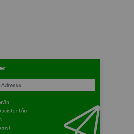
er
reiz im Sommer? Schuld sein könnte
Herbstgrasmilbe
r/in
.2026
ssistent/in
N - Viele kleine Tierchen sind in den
n
ermonaten unterwegs, die stechen
enst
beissen.