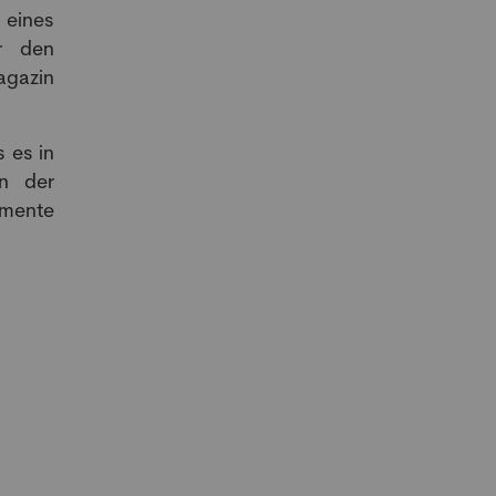
eines
r den
agazin
 es in
on der
amente