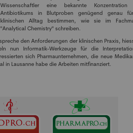
NEWSLETTER
Wissenschaftler eine bekannte Konzentration 
Antibiotikums in Blutproben genügend genau fü
klinischen Alltag bestimmen, wie sie im Fachm
Anmeldung Newsletter
"Analytical Chemistry" schreiben.
Melde dich kostenlos für unseren Newsletter an und
spreche den Anforderungen der klinischen Praxis, hiess
erhalte einmal pro Woche die neusten Stellenangebote
eln nun Informatik-Werkzeuge für die Interpretati
und News aus der Welt der Pharmazie und Medizin.
ressierten sich Pharmaunternehmen, die neue Medik
al in Lausanne habe die Arbeiten mitfinanziert.