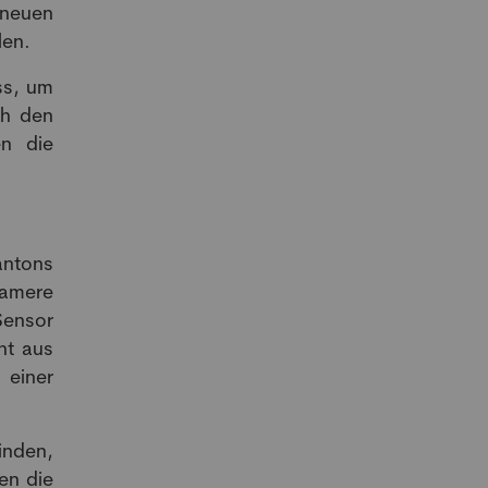
 neuen
len.
ss, um
ch den
en die
antons
tamere
Sensor
ht aus
 einer
inden,
en die