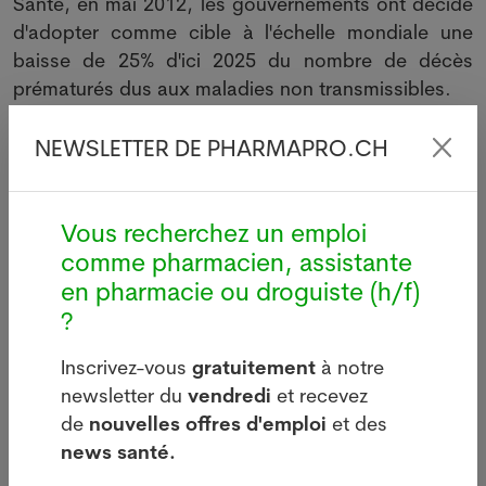
Santé, en mai 2012, les gouvernements ont décidé
d'adopter comme cible à l'échelle mondiale une
baisse de 25% d'ici 2025 du nombre de décès
prématurés dus aux maladies non transmissibles.
"Pour atteindre cette cible, il est important de
NEWSLETTER DE PHARMAPRO.CH
prévenir et de combattre l'hypertension artérielle", a
affirmé le Dr Oleg Chestnov, sous-directeur général
de l'OMS chargé des maladies non transmissibles
Vous recherchez un emploi
et de la santé mentale.
comme pharmacien, assistante
en pharmacie ou droguiste (h/f)
Contrôle gratuit jeudi à Genève
?
A Genève, afin d'encourager le public à surveiller sa
tension, les pharmaciens du canton proposent à
Inscrivez-vous
gratuitement
à notre
leurs clients la mesure gratuite de la pression
newsletter du
vendredi
et recevez
artérielle ce jeudi. Les études menées par les
de
nouvelles offres d'emploi
et des
Hôpitaux universitaires genevois (HUG) montrent
news santé.
que le pourcentage d'adultes hypertendus est de