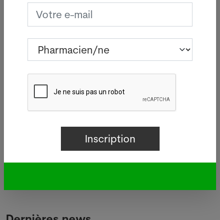
42% chez les hommes et de 27% chez les femmes
dans le canton.
Bien que 44% des patients connaissent leur état, la
majorité (plus de 60%) n'est pas traitée. La moitié
de ceux qui le sont conserve des valeurs
tensionnelles anormales, selon les HUG.
ATS, 03 avril 2013
Votre offre d’emploi PUSH ici
Dernières news