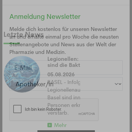
NEWSLETTER
Anmeldung Newsletter
Letzte News
Melde dich kostenlos für unseren Newsletter
an und erhalte einmal pro Woche die neusten
Stellenangebote und News aus der Welt der
Legionellen: Wie gefährlich
Pharmazie und Medizin.
sind die Bakterien wirklich?
05.08.2026
BASEL - Infolge eines
Legionellenausbruchs im Raum
Basel sind innert zwei Wochen 26
Personen erkrankt, eine davon
verstarb.
Mehr