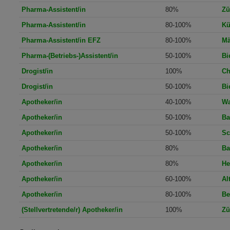
Pharma-Assistent/in
80%
Zü
Pharma-Assistent/in
80-100%
Kü
Pharma-Assistent/in EFZ
80-100%
Mä
Pharma-(Betriebs-)Assistent/in
50-100%
Bi
Drogist/in
100%
Ch
Drogist/in
50-100%
Bi
Apotheker/in
40-100%
Wa
Apotheker/in
50-100%
Ba
Apotheker/in
50-100%
Sc
Apotheker/in
80%
Ba
Apotheker/in
80%
He
Apotheker/in
60-100%
Al
Apotheker/in
80-100%
Be
(Stellvertretende/r) Apotheker/in
100%
Zü