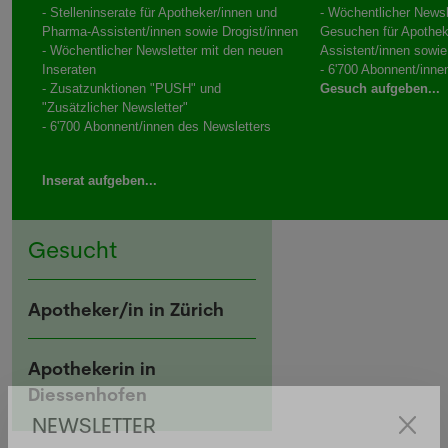
- Stelleninserate für Apotheker/innen und
- Wöchentlicher Newsl
Pharma-Assistent/innen sowie Drogist/innen
Gesuchen für Apothek
- Wöchentlicher Newsletter mit den neuen
Assistent/innen sowie
Inseraten
- 6'700 Abonnent/inne
- Zusatzunktionen "PUSH" und
Gesuch aufgeben...
"Zusätzlicher Newsletter"
- 6'700 Abonnent/innen des Newsletters
Inserat aufgeben...
Gesucht
Apotheker/in in Zürich
Apothekerin in
Diessenhofen