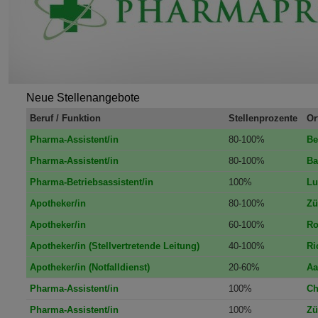
Neue Stellenangebote
Beruf / Funktion
Stellenprozente
Or
Pharma-Assistent/in
80-100%
Be
Pharma-Assistent/in
80-100%
Ba
Pharma-Betriebsassistent/in
100%
Lu
Apotheker/in
80-100%
Zü
Apotheker/in
60-100%
Ro
Apotheker/in (Stellvertretende Leitung)
40-100%
Ri
Apotheker/in (Notfalldienst)
20-60%
Aa
Pharma-Assistent/in
100%
Ch
Pharma-Assistent/in
100%
Zü