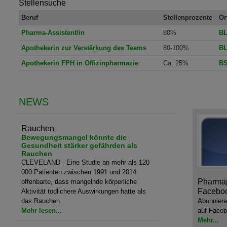
Stellensuche
Beruf
Stellenprozente
Or
Pharma-Assistent/in
80%
BL
Apothekerin zur Verstärkung des Teams
80-100%
BL
Apothekerin FPH in Offizinpharmazie
Ca. 25%
B
NEWS
Rauchen
Bewegungsmangel könnte die
Gesundheit stärker gefährden als
Rauchen
CLEVELAND - Eine Studie an mehr als 120
000 Patienten zwischen 1991 und 2014
Pharmap
offenbarte, dass mangelnde körperliche
Facebo
Aktivität tödlichere Auswirkungen hatte als
das Rauchen.
Abonniere
Mehr lesen...
auf Faceb
Mehr...