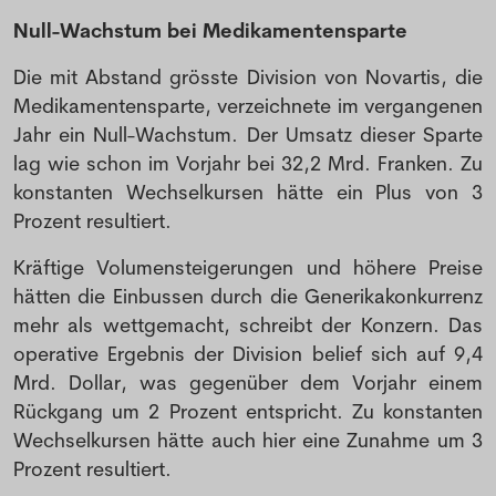
Null-Wachstum bei Medikamentensparte
Die mit Abstand grösste Division von Novartis, die
Medikamentensparte, verzeichnete im vergangenen
Jahr ein Null-Wachstum. Der Umsatz dieser Sparte
lag wie schon im Vorjahr bei 32,2 Mrd. Franken. Zu
konstanten Wechselkursen hätte ein Plus von 3
Prozent resultiert.
NEWSLETTER
Kräftige Volumensteigerungen und höhere Preise
hätten die Einbussen durch die Generikakonkurrenz
Anmeldung Newsletter
mehr als wettgemacht, schreibt der Konzern. Das
operative Ergebnis der Division belief sich auf 9,4
Melde dich kostenlos für unseren Newsletter
Mrd. Dollar, was gegenüber dem Vorjahr einem
an und erhalte einmal pro Woche die neusten
Rückgang um 2 Prozent entspricht. Zu konstanten
Stellenangebote und News aus der Welt der
Wechselkursen hätte auch hier eine Zunahme um 3
Pharmazie und Medizin.
Prozent resultiert.