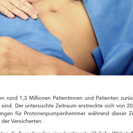
NEWSLETTER
Anmeldung Newsletter
on rund 1,3 Millionen Patientinnen und Patienten zurüc
 sind. Der untersuchte Zeitraum erstreckte sich von 20
Melde dich kostenlos für unseren Newsletter an und
bungen für Protonenpumpenhemmer während dieser Z
erhalte einmal pro Woche die neusten Stellenangebote
 der Versicherten.
und News aus der Welt der Pharmazie und Medizin.