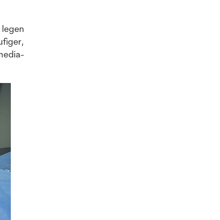
 legen
figer,
media-