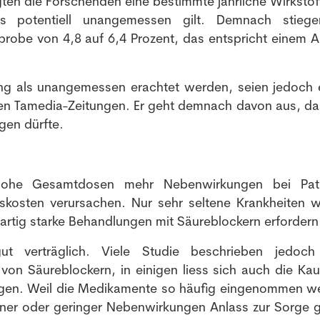
egten die Forschenden eine bestimmte jährliche Wirkstof
s potentiell unangemessen gilt. Demnach stiege
probe von 4,8 auf 6,4 Prozent, das entspricht einem A
g als unangemessen erachtet werden, seien jedoch
en Tamedia-Zeitungen. Er geht demnach davon aus, da
gen dürfte.
ohe Gesamtdosen mehr Nebenwirkungen bei Pati
skosten verursachen. Nur sehr seltene Krankheiten 
tig starke Behandlungen mit Säureblockern erfordern
gut verträglich. Viele Studie beschrieben jedoc
on Säureblockern, in einigen liess sich auch die Kaus
egen. Weil die Medikamente so häufig eingenommen w
ltener oder geringer Nebenwirkungen Anlass zur Sorge 