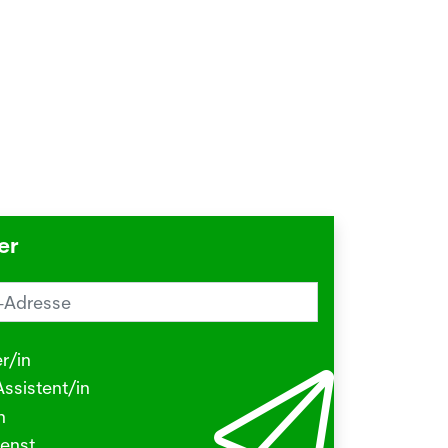
er
reiz im Sommer? Schuld sein könnte
Herbstgrasmilbe
r/in
.2026
ssistent/in
N - Viele kleine Tierchen sind in den
n
ermonaten unterwegs, die stechen
enst
beissen.