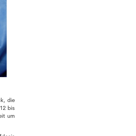
k, die
12 bis
eit um