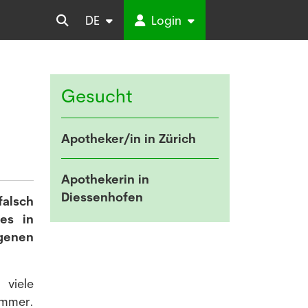
DE
Login
Gesucht
Apotheker/in in Zürich
Apothekerin in
Diessenhofen
alsch
es in
ngenen
 viele
emmer.