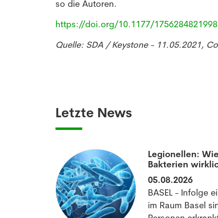
so die Autoren.
https://doi.org/10.1177/175628482199
Quelle: SDA / Keystone - 11.05.2021, C
Letzte News
aumatisierten
Legionellen: Wie
Bakterien wirkli
05.08.2026
off könnte
BASEL - Infolge e
matischen
im Raum Basel si
im Schlafen
Personen erkrankt