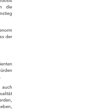
fdosis
n die
nstieg
 enorm
ss der
enten
würden
.
h auch
alität
erden,
geben,