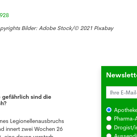
8928
opyrights Bilder: Adobe Stock/© 2021 Pixabay
Newslett
 gefährlich sind die
Juck
ch?
die 
Apotheke
03.08
Pharma-A
ines Legionellenausbruchs
BERLI
Drogist/i
nd innert zwei Wochen 26
Somm
Aussendi
, eine davon verstarb.
oder 