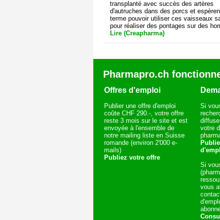
transplanté avec succès des artères
d'autruches dans des porcs et espèren
terme pouvoir utiliser ces vaisseaux s
pour réaliser des pontages sur des h
Lire (Creapharma)
Pharmapro.ch fonctionne
Offres d'emploi
Dema
Publier une offre d'emploi
Si vou
coûte CHF 290.-, votre offre
recherc
reste 3 mois sur le site et est
diffu
envoyée à l'ensemble de
votre 
notre mailing liste en Suisse
pharm
romande (environ 2'000 e-
Publi
mails)
d'emp
Publiez votre offre
Si vou
(pharm
ressou
vous av
contac
d'empl
abonn
Consu