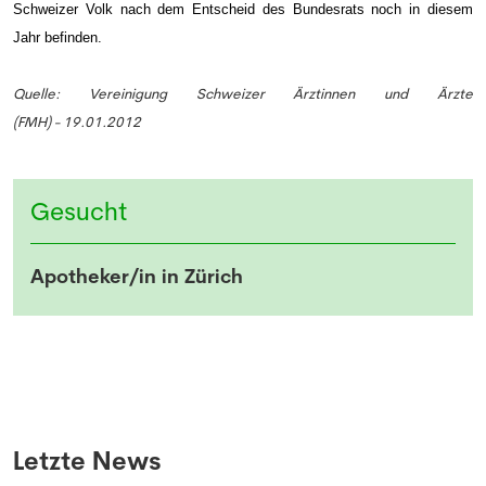
Schweizer Volk nach dem Entscheid des Bundesrats noch in diesem
Jahr befinden.
Quelle: Vereinigung Schweizer Ärztinnen und Ärzte
(FMH) - 19.01.2012
NEWSLETTER
Gesucht
Anmeldung Newsletter
Melde dich kostenlos für unseren Newsletter
Apotheker/in in Zürich
an und erhalte einmal pro Woche die neusten
Stellenangebote und News aus der Welt der
Pharmazie und Medizin.
Letzte News