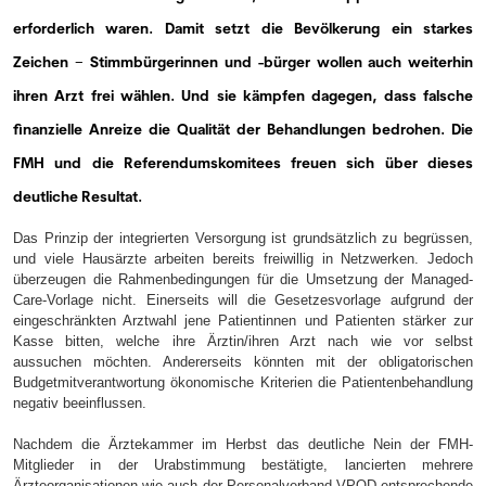
erforderlich waren. Damit setzt die Bevölkerung ein starkes
Zeichen
Stimmbürgerinnen und -bürger wollen auch weiterhin
−
ihren Arzt frei wählen. Und sie kämpfen dagegen, dass falsche
finanzielle Anreize die Qualität der Behandlungen bedrohen. Die
FMH und die Referendumskomitees freuen sich über dieses
deutliche Resultat.
Das Prinzip der integrierten Versorgung ist grundsätzlich zu begrüssen,
und viele Hausärzte arbeiten bereits freiwillig in Netzwerken. Jedoch
überzeugen die Rahmenbedingungen für die Umsetzung der Managed-
Care-Vorlage nicht. Einerseits will die Gesetzesvorlage aufgrund der
eingeschränkten Arztwahl jene Patientinnen und Patienten stärker zur
Kasse bitten, welche ihre Ärztin/ihren Arzt nach wie vor selbst
aussuchen möchten. Andererseits könnten mit der obligatorischen
Budgetmitverantwortung ökonomische Kriterien die Patientenbehandlung
negativ beeinflussen.
Nachdem die Ärztekammer im Herbst das deutliche Nein der FMH-
Mitglieder in der Urabstimmung bestätigte, lancierten mehrere
Ärzteorganisationen wie auch der Personalverband VPOD entsprechende