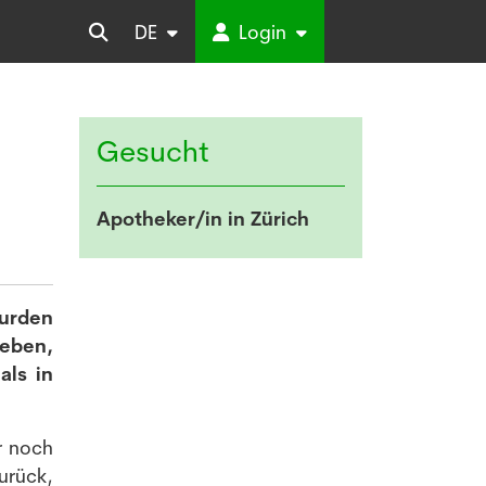
DE
Login
Gesucht
Apotheker/in in Zürich
Wurden
geben,
als in
r noch
urück,