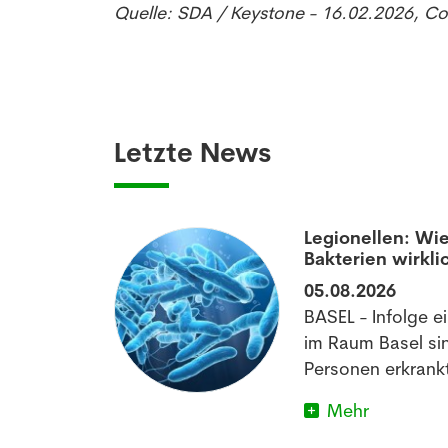
Quelle: SDA / Keystone - 16.02.2026, C
Letzte News
aumatisierten
Legionellen: Wie
Bakterien wirkli
05.08.2026
off könnte
BASEL - Infolge e
matischen
im Raum Basel si
im Schlafen
Personen erkrankt
Mehr