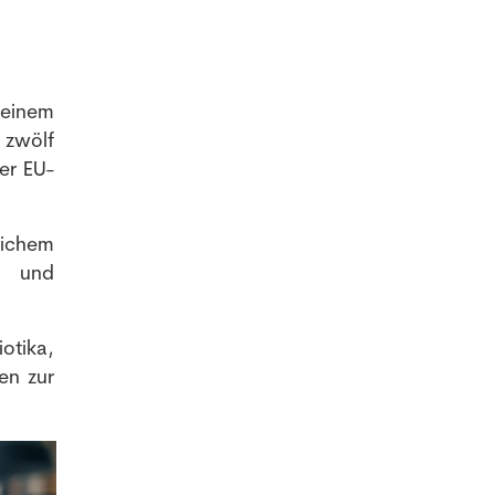
 einem
 zwölf
er EU-
lichem
l und
otika,
en zur