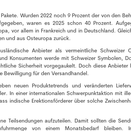
Anmeldung Newsletter
r Pakete. Wurden 2022 noch 9 Prozent der von den Be
ufgegeben, waren es 2025 schon 40 Prozent. Aufg
Melde dich kostenlos für unseren Newsletter an und
 vor allem in Frankreich und in Deutschland. Gleich
erhalte einmal pro Woche die neusten Stellenangebote
ien und aus Osteuropa zurück.
und News aus der Welt der Pharmazie und Medizin.
usländische Anbieter als vermeintliche Schweizer O
 und Konsumenten werde mit Schweizer Symbolen, D
htliche Sicherheit vorgegaukelt. Doch diese Anbieter 
e Bewilligung für den Versandhandel.
neben neuen Produktetrends und veränderten Liefe
er. In einer internationalen Schwerpunktaktion mit ill
ass indische Erektionsförderer über solche Zwischenh
ine Teilsendungen aufzuteilen. Damit sollten die Sen
Einfuhrmenge von einem Monatsbedarf bleiben. 