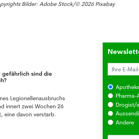
opyrights Bilder: Adobe Stock/© 2026 Pixabay
Newslett
 gefährlich sind die
Juck
ch?
die 
Apotheke
03.08
Pharma-A
ines Legionellenausbruchs
BERLI
Drogist/i
nd innert zwei Wochen 26
Somm
Aussendi
, eine davon verstarb.
oder 
Andere
Me