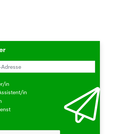
er
reiz im Sommer? Schuld sein könnte
Herbstgrasmilbe
r/in
.2026
ssistent/in
N - Viele kleine Tierchen sind in den
n
ermonaten unterwegs, die stechen
enst
beissen.
hr