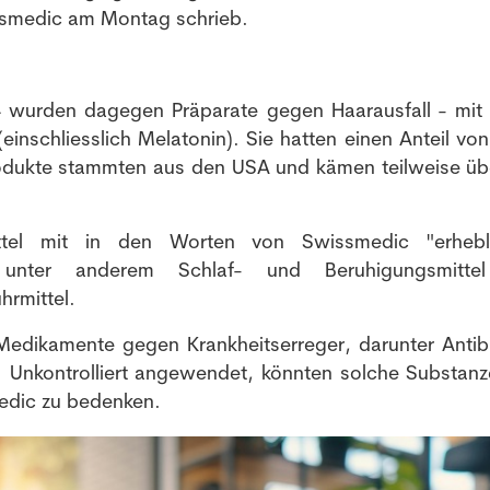
issmedic am Montag schrieb.
24 wurden dagegen Präparate gegen Haarausfall - mit
inschliesslich Melatonin). Sie hatten einen Anteil von
 Produkte stammten aus den USA und kämen teilweise üb
ittel mit in den Worten von Swissmedic "erheb
n unter anderem Schlaf- und Beruhigungsmitte
rmittel.
Medikamente gegen Krankheitserreger, darunter Antibi
el. Unkontrolliert angewendet, könnten solche Substanz
medic zu bedenken.