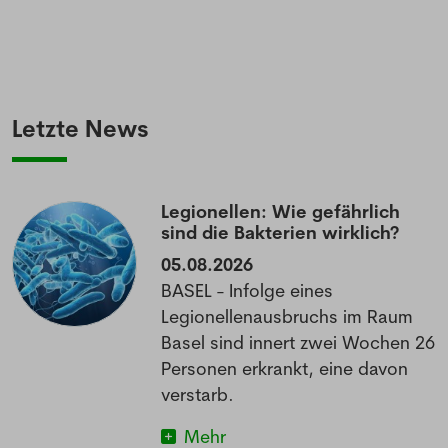
NEWSLETTER
Anmeldung Newsletter
Letzte News
Melde dich kostenlos für unseren Newsletter
an und erhalte einmal pro Woche die neusten
Stellenangebote und News aus der Welt der
Legionellen: Wie gefährlich
Pharmazie und Medizin.
sind die Bakterien wirklich?
05.08.2026
BASEL - Infolge eines
Legionellenausbruchs im Raum
Basel sind innert zwei Wochen 26
Personen erkrankt, eine davon
verstarb.
Mehr