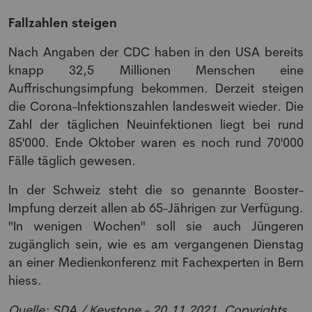
Fallzahlen steigen
Nach Angaben der CDC haben in den USA bereits
knapp 32,5 Millionen Menschen eine
NEWSLETTER
Auffrischungsimpfung bekommen. Derzeit steigen
die Corona-Infektionszahlen landesweit wieder. Die
Zahl der täglichen Neuinfektionen liegt bei rund
Anmeldung Newsletter
85'000. Ende Oktober waren es noch rund 70'000
Fälle täglich gewesen.
Melde dich kostenlos für unseren Newsletter
an und erhalte einmal pro Woche die neusten
In der Schweiz steht die so genannte Booster-
Stellenangebote und News aus der Welt der
Impfung derzeit allen ab 65-Jährigen zur Verfügung.
Pharmazie und Medizin.
"In wenigen Wochen" soll sie auch Jüngeren
zugänglich sein, wie es am vergangenen Dienstag
an einer Medienkonferenz mit Fachexperten in Bern
hiess.
Quelle: SDA / Keystone - 20.11.2021, Copyrights