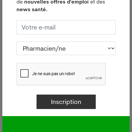
de
nouvelles offres d'emploi
et des
mammographies, comme le relève le site internet
news santé.
de la
BBC
. Le nombre de faux positifs dans le
groupe de personnes basée aux Etats-Unis a été
réduit de 5,7 % et de 1,2 % dans le groupe basé en
Grande-Bretagne. De plus, le nombre de faux
négatifs dont les résultats sont considérés à tort
comme normaux a été réduit de 9,4 % dans le
groupe américain et de 2,7 % dans le groupe
britannique. Ce programme d’IA de Google n’est
toutefois pas encore disponible sur le marché,
comme le relevait le
Wall Street Journal
début
janvier 2020. Le cancer du sein est considéré
comme la première cause de décès chez les
femmes de 40 à 50 ans. On estime que 627’000
femmes dans le monde en sont mortes en 2018 et
qu’environ un million de nouveaux cas seront
diagnostiqués. En Suisse, environ 6’000 femmes