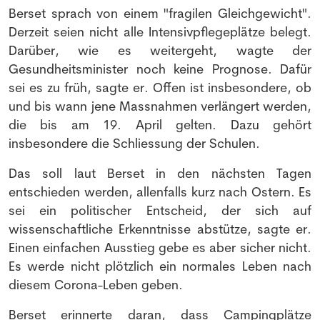
Berset sprach von einem "fragilen Gleichgewicht".
Derzeit seien nicht alle Intensivpflegeplätze belegt.
Darüber, wie es weitergeht, wagte der
Gesundheitsminister noch keine Prognose. Dafür
sei es zu früh, sagte er. Offen ist insbesondere, ob
und bis wann jene Massnahmen verlängert werden,
die bis am 19. April gelten. Dazu gehört
insbesondere die Schliessung der Schulen.
NEWSLETTER
Das soll laut Berset in den nächsten Tagen
entschieden werden, allenfalls kurz nach Ostern. Es
sei ein politischer Entscheid, der sich auf
Anmeldung Newsletter
wissenschaftliche Erkenntnisse abstütze, sagte er.
Einen einfachen Ausstieg gebe es aber sicher nicht.
Melde dich kostenlos für unseren Newsletter
Es werde nicht plötzlich ein normales Leben nach
an und erhalte einmal pro Woche die neusten
diesem Corona-Leben geben.
Stellenangebote und News aus der Welt der
Berset erinnerte daran, dass Campingplätze
Pharmazie und Medizin.